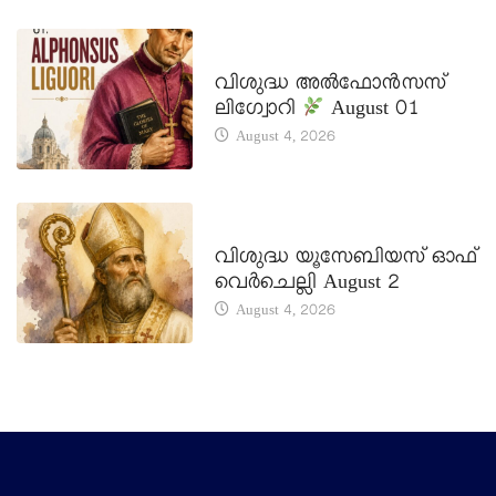
DAILY SAINTS
വിശുദ്ധ അൽഫോൻസസ്
ലിഗ്വോറി
August 01
August 4, 2026
DAILY SAINTS
വിശുദ്ധ യൂസേബിയസ് ഓഫ്
വെർചെല്ലി August 2
August 4, 2026