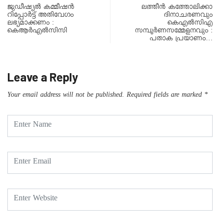
ജുഡീഷ്യൽ കമ്മീഷൻ
ലത്തീൻ കത്തോലിക്കാ
റിപ്പോർട്ട് അതിവേഗം
ദിനാചരണവും
ലഭ്യമാക്കണം :
കെഎൽസിഎ
കെആർഎൽസിസി
സമ്പൂർണസമ്മേളനവും :
പതാക പ്രയാണം…
Leave a Reply
Your email address will not be published.
Required fields are marked
*