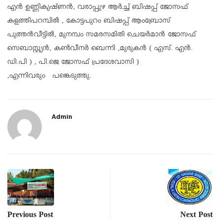
എൻ ഉണ്ണികൃഷ്ണൻ, വരാപ്പുഴ ആർച്ച് ബിഷപ്പ് ജോസഫ്
കളത്തിപറമ്പിൽ , കോട്ടപുറം ബിഷപ്പ് ആംബ്രോസ്
പുത്തൻവീട്ടിൽ, മുനമ്പം സമരസമിതി ചെയർമാൻ ജോസഫ്
സെബാസ്റ്റ്യൻ, കൺവീനർ ബെന്നി ,മുരുകൻ ( എസ്. എൻ.
ഡി.പി ) , പി.ജെ ജോസഫ് പ്രദേശവാസി )
,എന്നിവരും പങ്കെടുത്തു.
Admin
Previous Post
Next Post