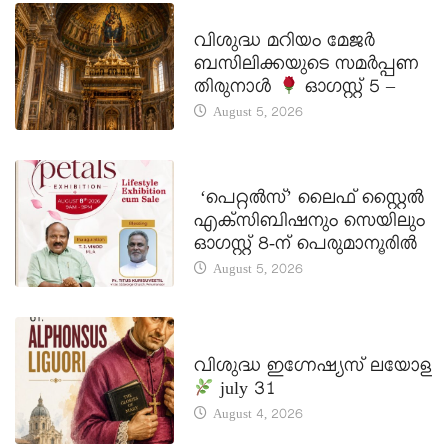
DAILY SAINTS
വിശുദ്ധ മറിയം മേജർ
ബസിലിക്കയുടെ സമർപ്പണ
തിരുനാൾ
ഓഗസ്റ്റ് 5 –
August 5, 2026
LATEST NEWS
‘പെറ്റൽസ്’ ലൈഫ് സ്റ്റൈൽ
എക്സിബിഷനും സെയിലും
ഓഗസ്റ്റ് 8-ന് പെരുമാനൂരിൽ
August 5, 2026
DAILY SAINTS
വിശുദ്ധ ഇഗ്നേഷ്യസ് ലയോള
july 31
August 4, 2026