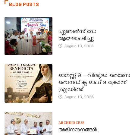
BLOG POSTS
CATECHISM - VERAPOLY
ഏഞ്ചൽസ് ഡേ
ആഘോഷിച്ചു
August 10, 2026
DAILY SAINTS
ഓഗസ്റ്റ് 9 – വിശുദ്ധ തെരേസ
ബെനഡിക്ട ഓഫ് ദ ക്രോസ്
(എഡിത്ത്
August 10, 2026
ARCHDIOCESE
അഭിനന്ദനങ്ങൾ.