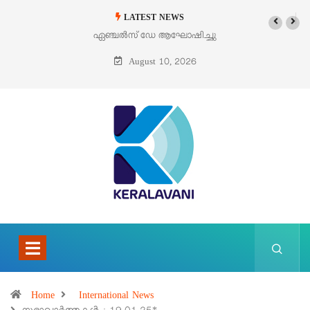
LATEST NEWS
ഓഗസ്റ്റ് 9 – വിശുദ്ധ തെരേസ ബെനഡിക്ട ഓഫ് ദ ക്രോസ് (എഡിത്ത്
സ്റ്റൈൻ)
August 10, 2026
Home
International News