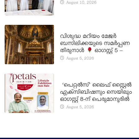
August 10, 2026
DAILY SAINTS
വിശുദ്ധ മറിയം മേജർ
ബസിലിക്കയുടെ സമർപ്പണ
തിരുനാൾ
ഓഗസ്റ്റ് 5 –
August 5, 2026
LATEST NEWS
‘പെറ്റൽസ്’ ലൈഫ് സ്റ്റൈൽ
എക്സിബിഷനും സെയിലും
ഓഗസ്റ്റ് 8-ന് പെരുമാനൂരിൽ
August 5, 2026