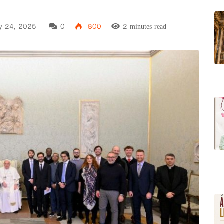
ry 24, 2025
0
800
2 minutes read