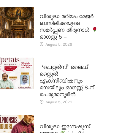
DAILY SAINTS
വിശുദ്ധ മറിയം മേജർ
ബസിലിക്കയുടെ
സമർപ്പണ തിരുനാൾ
ഓഗസ്റ്റ് 5 –
August 5, 2026
LATEST NEWS
‘പെറ്റൽസ്’ ലൈഫ്
സ്റ്റൈൽ
എക്സിബിഷനും
സെയിലും ഓഗസ്റ്റ് 8-ന്
പെരുമാനൂരിൽ
August 5, 2026
DAILY SAINTS
വിശുദ്ധ ഇഗ്നേഷ്യസ്