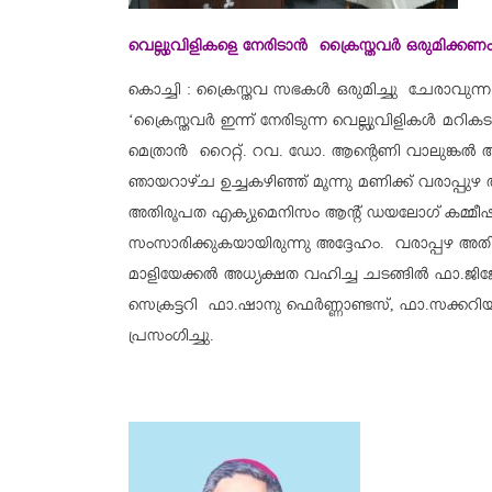
വെല്ലുവിളികളെ നേരിടാന്‍ ക്രൈസ്തവര്‍ ഒരുമിക്കണ
കൊച്ചി : ക്രൈസ്തവ സഭകള്‍ ഒരുമിച്ചു ചേരാവുന്ന മേഖ
‘ക്രൈസ്തവര്‍ ഇന്ന് നേരിടുന്ന വെല്ലുവിളികള്‍ മ
മെത്രാന്‍ റൈറ്റ്. റവ. ഡോ. ആന്റെണി വാലുങ്കല്‍ 
ഞായറാഴ്ച ഉച്ചകഴിഞ്ഞ് മൂന്നു മണിക്ക് വരാപ്പുഴ 
അതിരൂപത എക്യുമെനിസം ആന്റ് ഡയലോഗ് കമ്മീഷന
സംസാരിക്കുകയായിരുന്നു അദ്ദേഹം. വരാപ്പഴ അത
മാളിയേക്കല്‍ അധ്യക്ഷത വഹിച്ച ചടങ്ങില്‍ ഫാ.ജി
സെക്രട്ടറി ഫാ.ഷാനു ഫെര്‍ണ്ണാണ്ടസ്, ഫാ.സക്ക
പ്രസംഗിച്ചു.