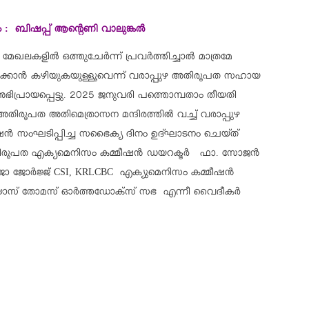
ം : ബിഷപ്പ് ആന്റെണി വാലുങ്കല്‍
ലകളില്‍ ഒത്തുചേര്‍ന്ന് പ്രവര്‍ത്തിച്ചാല്‍ മാത്രമേ
റികടക്കാന്‍ കഴിയുകയുള്ളൂവെന്ന് വരാപ്പുഴ അതിരൂപത സഹായ
അഭിപ്രായപ്പെട്ടു. 2025 ജനുവരി പത്തൊമ്പതാം തീയതി
അതിരൂപത അതിമെത്രാസന മന്ദിരത്തില്‍ വച്ച് വരാപ്പുഴ
്‍ സംഘടിപ്പിച്ച സഭൈക്യ ദിനം ഉദ്ഘാടനം ചെയ്ത്
ിരൂപത എക്യമെനിസം കമ്മീഷന്‍ ഡയറക്ടര്‍ ഫാ. സോജന്‍
ജോ ജോര്‍ജ്ജ് CSI, KRLCBC എക്യുമെനിസം കമ്മീഷന്‍
റിയാസ് തോമസ് ഓര്‍ത്തഡോക്‌സ് സഭ എന്നീ വൈദീകര്‍