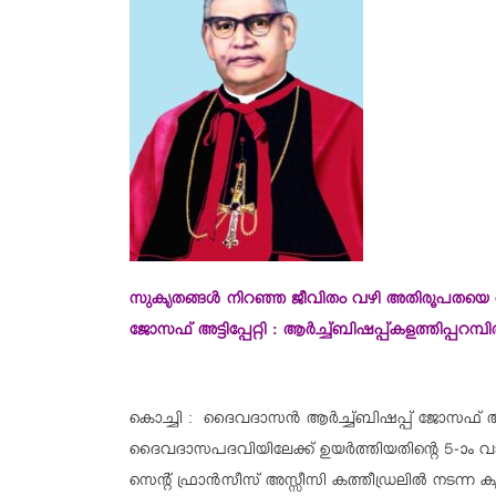
സുകൃതങ്ങള്‍ നിറഞ്ഞ ജീവിതം വഴി അതിരൂപതയെ നയ
ജോസഫ് അട്ടിപ്പേറ്റി : ആര്‍ച്ച്ബിഷപ്പ്കളത്തിപ്പറമ്പില
കൊച്ചി : ദൈവദാസന്‍ ആര്‍ച്ച്ബിഷപ്പ് ജോസഫ് അട്
ദൈവദാസപദവിയിലേക്ക് ഉയര്‍ത്തിയതിന്റെ 5-ാം 
സെന്റ് ഫ്രാന്‍സീസ് അസ്സീസി കത്തീഡ്രലില്‍ നടന്