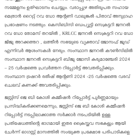
സമ്മേളനം ഉത്ഘാടനം ചെയ്യും. വരാപ്പുഴ അതിരൂപത സഹായ
മെത്രാൻ റൈറ്റ് റവ ഡോ ആന്റണി വാലുങ്കൽ പിതാവ് അനുഗ്രഹ
പ്രഭാഷണം നടത്തും. കെസിബിസി ഡെപ്യൂട്ടി സെക്രട്ടറി ജനറൽ
റവ ഡോ തോമസ് തറയിൽ , KRLCC ജനറൽ സെക്രട്ടറി റവ ഡോ
ജിജു അറക്കത്തറ , ലത്തീൻ സഭയുടെ വ്യക്താവ് ജോസഫ് ജൂഡ്
എന്നിവർ ആശംസകൾ നേരും. സംസ്ഥാന ജനറൽ കൗൺസിലിൽ
സംസ്ഥാന ജനറൽ സെക്രട്ടറി ബിജു ജോസി കരുമാഞ്ചേരി 2024
– 25 വർഷത്തെ പ്രവർത്തന റിപ്പോർട്ട്‌ അവതരിപ്പിക്കും.
സംസ്ഥാന ട്രഷറർ രതീഷ് ആന്റണി 2024 -25 വർഷത്തെ വരവ്
ചെലവ് കണക്ക് അവതരിപ്പിക്കും.
ജസ്റ്റിസ് ജെ ബി കോശി കമ്മീഷൻ റിപ്പോർട്ട്‌ പൂർണ്ണമായും
പ്രസിദ്ധികരിക്കണമെന്നും, ജസ്റ്റിസ് ജെ ബി കോശി കമ്മീഷൻ
റിപ്പോർട്ട്‌ നടപ്പിലാക്കാത്ത സർക്കാർ നടപടിയിൽ ഉള്ള
പ്രതിഷേധത്തിന്റെ ഭാഗമായി ഇതര ക്രൈസ്തവ സഭകളും ആയി
ചേർന്ന് ഓഗസ്റ്റ് മാസത്തിൽ സംയുക്ത പ്രക്ഷോഭ പരിപാടികളെ