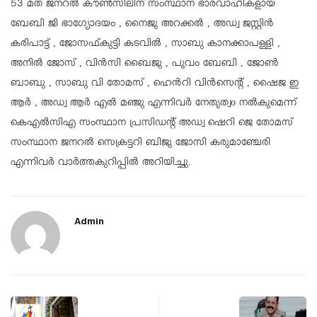
53 മത് ജനറൽ കൗൺസിലിന് സംസ്ഥാന ഭാരവാഹികളായ
ബേബി ജി ഭാഗ്യോദയം , നൈജു അറക്കൽ , അഡ്വ ജസ്റ്റിൻ
കരിപാട്ട് , ജോസഫ്കുട്ടി കടവിൽ , സാബു കാനക്കാപള്ളി ,
അനിൽ ജോസ് , വിൻസി ബൈജു , പൂവം ബേബി , ജോൺ
ബാബു , സാബു വി തോമസ് , ഹെൻറി വിൻസെന്റ് , ഷൈജ ഇ
ആർ , അഡ്വ ആർ എൽ മഞ്ജു എന്നിവർ നേതൃത്വo നൽകുമെന്ന്
കെഎൽസിഎ സംസ്ഥാന പ്രസിഡന്റ്‌ അഡ്വ ഷെറി ജെ തോമസ്
സംസ്ഥാന ജനറൽ സെക്രട്ടറി ബിജു ജോസി കരുമാഞ്ചേരി
എന്നിവർ വാർത്തകുറിപ്പിൽ അറിയിച്ചു.
Admin