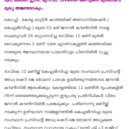
ദ്വീപ് മേഖലാ പ്ലാൻ, മുനമ്പം, വിഴിഞ്ഞം കേസുകൾ മുതലായവ
മുഖ്യ അജണ്ടയാകും..
കൊച്ചി : കേരള ലാറ്റിൻ കാത്തലിക്ക് അസോസിയേഷൻ (
കെഎൽസിഎ ) യുടെ 53 മത് ജനറൽ കൗൺസിൽ നാളെ
ഫെബ്രുവരി 26 ബുധനാഴ്ച്ച രാവിലെ 10 മണി മുതൽ
വൈകുന്നേരം 5 മണി വരെ എറണാകുളത്ത് കത്തോലിക്ക
സഭയുടെ ആസ്ഥാനമായ പാലാരിവട്ടം പിഒസിയിൽ വച്ചു
നടക്കും.
രാവിലെ 10 മണിയ്ക്ക് കെഎൽസിഎ യുടെ സംസ്ഥാന പ്രസിഡന്റ്‌
അഡ്വ ഷെറി ജെ തോമസ് പതാക ഉയർത്തുന്നത്തോടെ ജനറൽ
കൗൺസിൽ ആരംഭിക്കും. കേരളത്തിലെ 12 ലത്തീൻ രൂപതകളിൽ
നിന്ന് തെരഞ്ഞെടുക്കപ്പെടുന്ന ഇരുപതു പ്രതിനിധികൾ വീതം
ജനറൽ കൗൺസിലിൽ പങ്കെടുക്കും. പതിനൊന്നു മണിയ്ക്ക്
നടക്കുന്ന ഉത്ഘാടന സമ്മേളനത്തിൽ കെഎൽസിഎ യുടെ
സംസ്ഥാന പ്രസിഡന്റ്‌ അഡ്വ ഷെറി ജെ തോമസ് അധ്യക്ഷത
വഹിയ്ക്കും. സംസ്ഥാന വ്യവസായ വകുപ്പ് മന്ത്രി ശ്രീ പി രാജീവ്‌