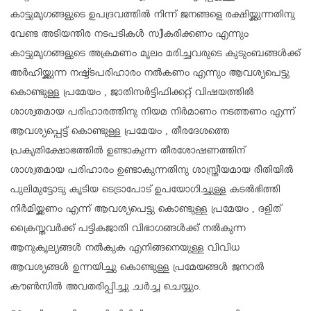
കാട്ടുമൃഗങ്ങളുടെ ഉപദ്രവത്തിൽ നിന്ന് ജനങ്ങളെ രക്ഷിയ്ക്കുന്നതിനു
വേണ്ട അടിയന്തിര നടപടികൾ സ്വീകരിക്കണം എന്നും
കാട്ടുമൃഗങ്ങളുടെ അക്രമണം മൂലം മരിച്ചവരുടെ കുടുംബങ്ങൾക്ക്
അർഹിയ്ക്കുന്ന നഷ്ട്ടപരിഹാരം നൽകണം എന്നും ആവശ്യപെട്ടു
കൊണ്ടുള്ള പ്രമേയം , ജാതിസർട്ടിഫിക്കറ്റ് വിഷയത്തിൽ
ശാശ്വതമായ പരിഹാരത്തിനു നിയമ നിർമാണം നടത്തണം എന്ന്
ആവശ്യപ്പെട്ട് കൊണ്ടുള്ള പ്രമേയം , തീരദേശത്തെ
പ്രകൃതിക്ഷോഭത്തിൽ ഉണ്ടാകുന്ന തീരശോഷണത്തിന്
ശാശ്വതമായ പരിഹാരം ഉണ്ടാകുന്നതിനു ശാസ്ത്രീയമായ രീതിയിൽ
പുലിമുട്ടോടു കൂടിയ ടെട്രാപോട് ഉപയോഗിച്ചുള്ള കടൽഭിത്തി
നിർമിയ്ക്കണം എന്ന് ആവശ്യപെട്ടു കൊണ്ടുള്ള പ്രമേയം , ദളിത്
ക്രൈസ്തവർക്ക് പട്ടികജാതി വിഭാഗങ്ങൾക്ക് നൽകുന്ന
ആനുകൂല്യങ്ങൾ നൽകുക എനിങ്ങനെയുള്ള വിവിധ
ആവശ്യങ്ങൾ ഉന്നയിച്ചു കൊണ്ടുള്ള പ്രമേയങ്ങൾ ജനറൽ
കൗൺസിൽ അവതരിപ്പിച്ചു ചർച്ച ചെയ്യും.