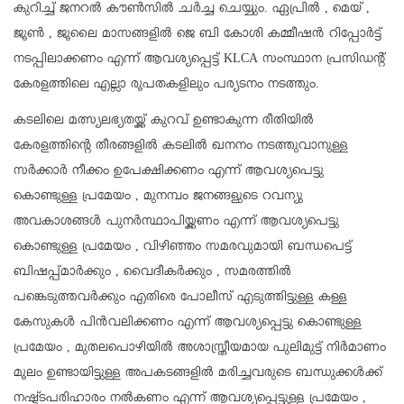
കുറിച്ച് ജനറൽ കൗൺസിൽ ചർച്ച ചെയ്യും. ഏപ്രിൽ , മെയ്‌ ,
ജൂൺ , ജൂലൈ മാസങ്ങളിൽ ജെ ബി കോശി കമ്മീഷൻ റിപ്പോർട്ട്‌
നടപ്പിലാക്കണം എന്ന് ആവശ്യപ്പെട്ട് KLCA സംസ്ഥാന പ്രസിഡന്റ്‌
കേരളത്തിലെ എല്ലാ രൂപതകളിലും പര്യടനം നടത്തും.
കടലിലെ മത്സ്യലഭ്യതയ്ക്ക് കുറവ് ഉണ്ടാകുന്ന രീതിയിൽ
കേരളത്തിന്റെ തീരങ്ങളിൽ കടലിൽ ഖനനം നടത്തുവാനുള്ള
സർക്കാർ നീക്കം ഉപേക്ഷിക്കണം എന്ന് ആവശ്യപെട്ടു
കൊണ്ടുള്ള പ്രമേയം , മുനമ്പം ജനങ്ങളുടെ റവന്യു
അവകാശങ്ങൾ പുനർസ്ഥാപിയ്ക്കണം എന്ന് ആവശ്യപെട്ടു
കൊണ്ടുള്ള പ്രമേയം , വിഴിഞ്ഞം സമരവുമായി ബന്ധപെട്ട്
ബിഷപ്പ്മാർക്കും , വൈദീകർക്കും , സമരത്തിൽ
പങ്കെടുത്തവർക്കും എതിരെ പോലീസ് എടുത്തിട്ടുള്ള കള്ള
കേസുകൾ പിൻവലിക്കണം എന്ന് ആവശ്യപ്പെട്ടു കൊണ്ടുള്ള
പ്രമേയം , മുതലപൊഴിയിൽ അശാസ്ത്രീയമായ പുലിമുട്ട് നിർമാണം
മൂലം ഉണ്ടായിട്ടുള്ള അപകടങ്ങളിൽ മരിച്ചവരുടെ ബന്ധുക്കൾക്ക്
നഷ്ട്ടപരിഹാരം നൽകണം എന്ന് ആവശ്യപ്പെട്ടുള്ള പ്രമേയം ,