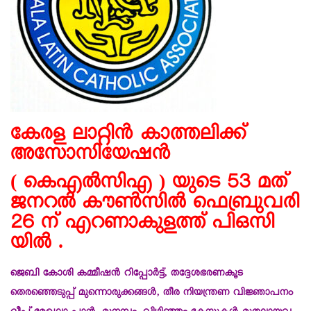
കേരള ലാറ്റിൻ കാത്തലിക്ക്
അസോസിയേഷൻ
( കെഎൽസിഎ ) യുടെ 53 മത്
ജനറൽ കൗൺസിൽ ഫെബ്രുവരി
26 ന് എറണാകുളത്ത് പിഒസി
യിൽ .
ജെബി കോശി കമ്മീഷൻ റിപ്പോർട്ട്, തദ്ദേശഭരണകൂട
തെരഞ്ഞെടുപ്പ് മുന്നൊരുക്കങ്ങൾ, തീര നിയന്ത്രണ വിജ്ഞാപനം