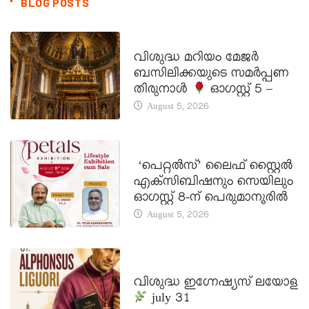
BLOG POSTS
DAILY SAINTS
വിശുദ്ധ മറിയം മേജർ
ബസിലിക്കയുടെ സമർപ്പണ
തിരുനാൾ
ഓഗസ്റ്റ് 5 –
August 5, 2026
LATEST NEWS
‘പെറ്റൽസ്’ ലൈഫ് സ്റ്റൈൽ
എക്സിബിഷനും സെയിലും
ഓഗസ്റ്റ് 8-ന് പെരുമാനൂരിൽ
August 5, 2026
DAILY SAINTS
വിശുദ്ധ ഇഗ്നേഷ്യസ് ലയോള
july 31