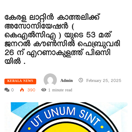
കേരള ലാറ്റിൻ കാത്തലിക്ക്
അസോസിയേഷൻ (
കെഎൽസിഎ ) യുടെ 53 മത്
ജനറൽ കൗൺസിൽ ഫെബ്രുവരി
26 ന് എറണാകുളത്ത് പിഒസി
യിൽ .
Admin
February 25, 2025
KERALA NEWS
0
390
1 minute read