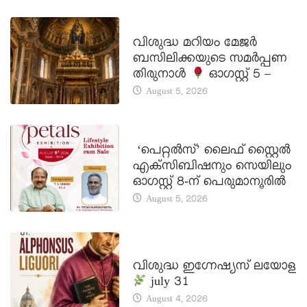
DAILY SAINTS
വിശുദ്ധ മറിയം മേജർ
ബസിലിക്കയുടെ സമർപ്പണ
തിരുനാൾ
ഓഗസ്റ്റ് 5 –
August 5, 2026
LATEST NEWS
‘പെറ്റൽസ്’ ലൈഫ് സ്റ്റൈൽ
എക്സിബിഷനും സെയിലും
ഓഗസ്റ്റ് 8-ന് പെരുമാനൂരിൽ
August 5, 2026
DAILY SAINTS
വിശുദ്ധ ഇഗ്നേഷ്യസ് ലയോള
july 31
August 4, 2026