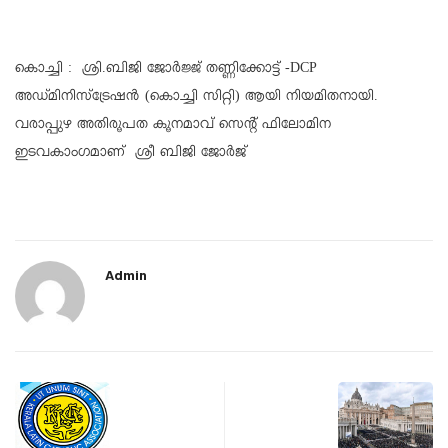
കൊച്ചി : ശ്രി.ബിജി ജോർജ്ജ് തണ്ണിക്കോട്ട് -DCP
അഡ്മിനിസ്ട്രേഷൻ (കൊച്ചി സിറ്റി) ആയി നിയമിതനായി.
വരാപ്പുഴ അതിരൂപത കൂനമാവ് സെന്റ് ഫിലോമിന
ഇടവകാംഗമാണ് ശ്രീ ബിജി ജോർജ്
Admin