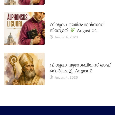
DAILY SAINTS
വിശുദ്ധ അൽഫോൻസസ്
ലിഗ്വോറി
August 01
August 4, 2026
DAILY SAINTS
വിശുദ്ധ യൂസേബിയസ് ഓഫ്
വെർചെല്ലി August 2
August 4, 2026