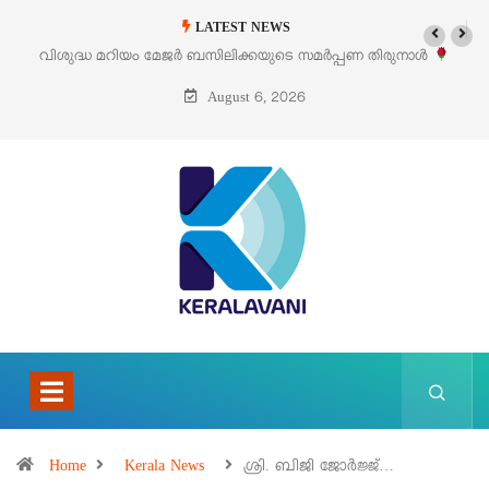
LATEST NEWS
ിശുദ്ധ മറിയം മേജർ ബസിലിക്കയുടെ സമർപ്പണ തിരുനാൾ
‘പെറ്റൽ
ഓഗസ്റ്റ് 5 –
August 6, 2026
Home
Kerala News
ശ്രി. ബിജി ജോർജ്ജ്…