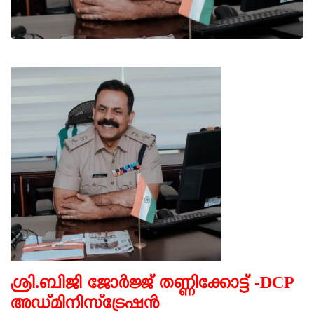
ശ്രി.ബിജി ജോർജ്ജ് തണ്ണിക്കോട്ട് -DCP
അഡ്മിനിസ്ട്രേഷൻ