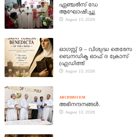
ഏഞ്ചൽസ് ഡേ
ആഘോഷിച്ചു
August 10, 2026
DAILY SAINTS
ഓഗസ്റ്റ് 9 – വിശുദ്ധ തെരേസ
ബെനഡിക്ട ഓഫ് ദ ക്രോസ്
(എഡിത്ത്
August 10, 2026
ARCHDIOCESE
അഭിനന്ദനങ്ങൾ.
August 10, 2026