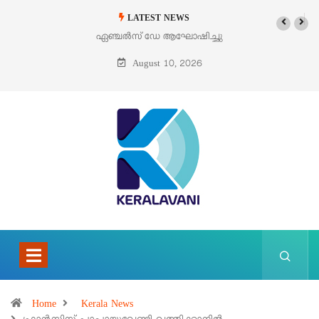
LATEST NEWS
ഏഞ്ചൽസ് ഡേ ആഘോഷിച്ചു
ഓഗസ്റ്റ് 9 – വിശുദ്ധ തെരേസ
ബെനഡിക്ട ഓഫ് ദ ക്രോസ്
August 10, 2026
(എഡിത്ത് സ്റ്റൈൻ)
Home
Kerala News