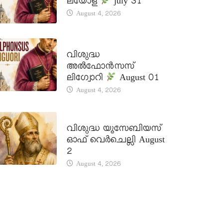
ലയോള
july 31
August 4, 2026
DAILY SAINTS
വിശുദ്ധ
അൽഫോൻസസ്
ലിഗ്വോറി
August 01
August 4, 2026
DAILY SAINTS
വിശുദ്ധ യൂസേബിയസ്
ഓഫ് വെർചെല്ലി August
2
August 4, 2026