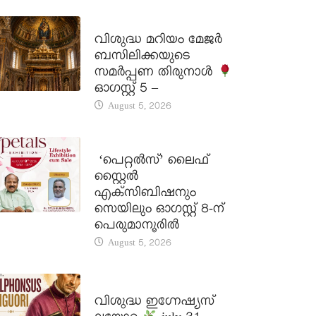
DAILY SAINTS
വിശുദ്ധ മറിയം മേജർ
ബസിലിക്കയുടെ
സമർപ്പണ തിരുനാൾ
ഓഗസ്റ്റ് 5 –
August 5, 2026
LATEST NEWS
‘പെറ്റൽസ്’ ലൈഫ്
സ്റ്റൈൽ
എക്സിബിഷനും
സെയിലും ഓഗസ്റ്റ് 8-ന്
പെരുമാനൂരിൽ
August 5, 2026
DAILY SAINTS
വിശുദ്ധ ഇഗ്നേഷ്യസ്