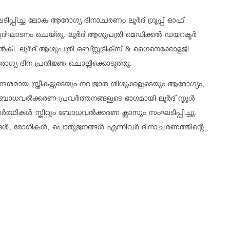
പ്പിച്ച ലോക ആരോഗ്യ ദിനാചരണം ലൂർദ് ഗ്രൂപ്പ് ഓഫ്
ര ഉദ്ഘാടനം ചെയ്തു. ലൂർദ് ആശുപത്രി മെഡിക്കൽ ഡയറക്ടർ
 ലൂർദ് ആശുപത്രി ഒബ്സ്റ്റട്രിക്സ് & ഗൈനെക്കോളജി
യ ദിന പ്രതിജ്ഞ ചൊല്ലിക്കൊടുത്തു.
ദേശമായ സ്ത്രീകളുടെയും നവജാത ശിശുക്കളുടെയും ആരോഗ്യം,
ബോധവൽക്കരണ പ്രവർത്തനങ്ങളുടെ ഭാഗമായി ലൂർദ് സ്കൂൾ
്ഥികൾ സ്കിറ്റും ബോധവൽക്കരണ ക്ലാസും സംഘടിപ്പിച്ചു.
ംഗങ്ങൾ, രോഗികൾ, പൊതുജനങ്ങൾ എന്നിവർ ദിനാചരണത്തിന്റെ