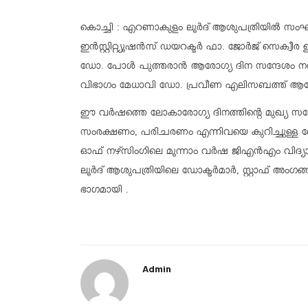
കൊച്ചി : എറണാകുളം ലൂർദ് ആശുപത്രിയിൽ സംഘടി
ഇൻസ്റ്റിറ്റ്യൂഷൻസ് ഡയറക്ടർ ഫാ. ജോർജ് സെക്വീ
ഡോ. പോൾ പുത്തരാൻ ആരോഗ്യ ദിന സന്ദേശം നൽകി.
വിഭാഗം മേധാവി ഡോ. പ്രവീണ എലിസബത്ത് ആരോഗ്
ഈ വർഷത്തെ ലോകാരോഗ്യ ദിനത്തിൻ്റെ മുഖ്യ സന്
സംരക്ഷണം, പരിചരണം എന്നിവയെ കുറിച്ചുള്ള 
ഓഫ് നഴ്സിംഗിലെ മൂന്നാം വർഷ ജിഎൻഎം വിദ്യാർത
ലൂർദ് ആശുപത്രിയിലെ ഡോക്ടർമാർ, സ്റ്റാഫ് അ
ഭാഗമായി .
Admin