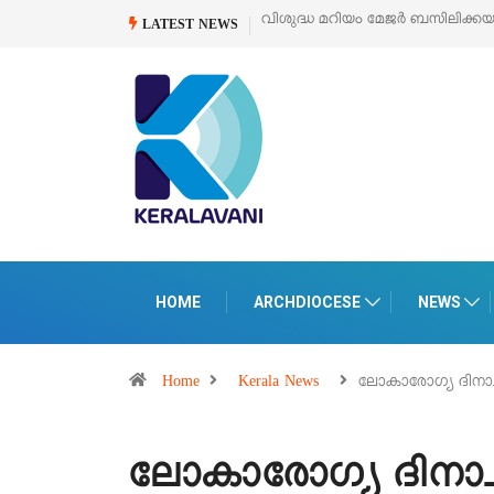
ശുദ്ധ മറിയം മേജർ ബസിലിക്കയുടെ സമർപ്പണ തിരുനാൾ
ഓഗസ്റ്റ് 5 –
‘പെ
LATEST NEWS
പെ
HOME
ARCHDIOCESE
NEWS
Home
Kerala News
ലോകാരോഗ്യ ദിനാച
ലോകാരോഗ്യ ദിനാച