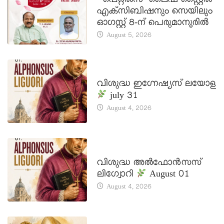
‘പെറ്റൽസ്’ ലൈഫ് സ്റ്റൈൽ
എക്സിബിഷനും സെയിലും
ഓഗസ്റ്റ് 8-ന് പെരുമാനൂരിൽ
August 5, 2026
DAILY SAINTS
വിശുദ്ധ ഇഗ്നേഷ്യസ് ലയോള
july 31
August 4, 2026
DAILY SAINTS
വിശുദ്ധ അൽഫോൻസസ്
ലിഗ്വോറി
August 01
August 4, 2026