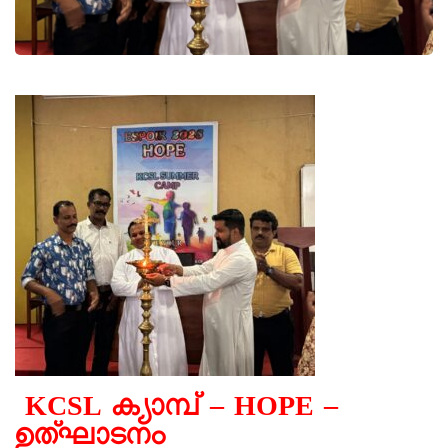
KCSL ക്യാമ്പ് – HOPE –
ഉത്ഘാടനം