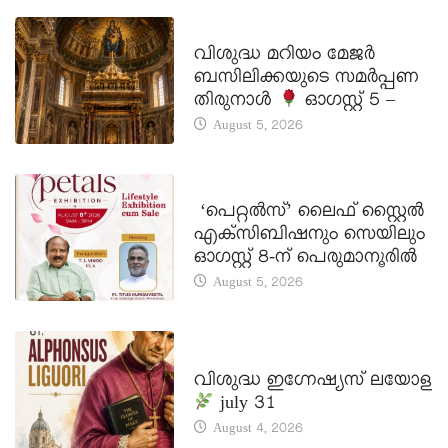
DAILY SAINTS
വിശുദ്ധ മറിയം മേജർ
ബസിലിക്കയുടെ സമർപ്പണ
തിരുനാൾ
ഓഗസ്റ്റ് 5 –
August 5, 2026
LATEST NEWS
‘പെറ്റൽസ്’ ലൈഫ് സ്റ്റൈൽ
എക്സിബിഷനും സെയിലും
ഓഗസ്റ്റ് 8-ന് പെരുമാനൂരിൽ
August 5, 2026
DAILY SAINTS
വിശുദ്ധ ഇഗ്നേഷ്യസ് ലയോള
july 31
August 4, 2026