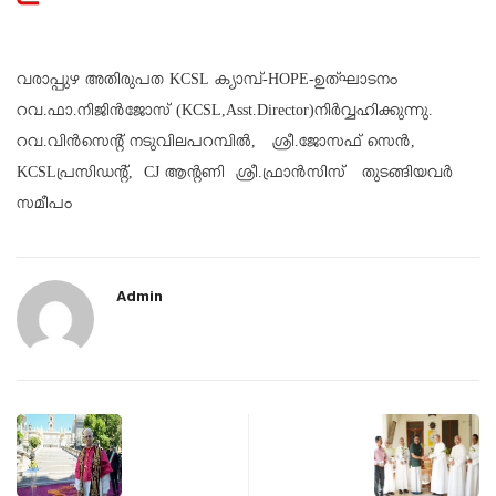
വരാപ്പുഴ അതിരുപത KCSL ക്യാമ്പ്-HOPE-ഉത്ഘാടനം
റവ.ഫാ.നിജിൻജോസ് (KCSL,Asst.Director)നിർവ്വഹിക്കുന്നു.
റവ.വിൻസെൻ്റ് നടുവിലപറമ്പിൽ, ശ്രീ.ജോസഫ് സെൻ,
KCSLപ്രസിഡൻ്റ്, CJ ആന്റണി ശ്രീ.ഫ്രാൻസിസ് തുടങ്ങിയവർ
സമീപം
Admin