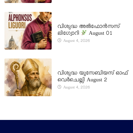
DAILY SAINTS
വിശുദ്ധ അൽഫോൻസസ്
ലിഗ്വോറി
August 01
August 4, 2026
DAILY SAINTS
വിശുദ്ധ യൂസേബിയസ് ഓഫ്
വെർചെല്ലി August 2
August 4, 2026