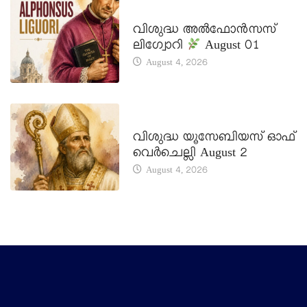
DAILY SAINTS
വിശുദ്ധ അൽഫോൻസസ്
ലിഗ്വോറി
August 01
August 4, 2026
DAILY SAINTS
വിശുദ്ധ യൂസേബിയസ് ഓഫ്
വെർചെല്ലി August 2
August 4, 2026