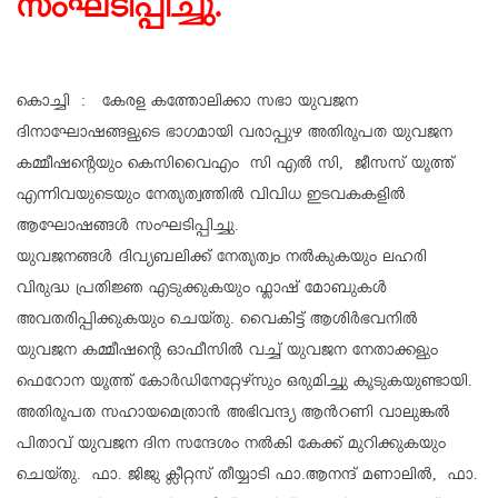
സംഘടിപ്പിച്ചു.
കൊച്ചി : കേരള കത്തോലിക്കാ സഭാ യുവജന
ദിനാഘോഷങ്ങളുടെ ഭാഗമായി വരാപ്പുഴ അതിരൂപത യുവജന
കമ്മീഷന്റെയും കെസിവൈഎം സി എൽ സി, ജീസസ് യൂത്ത്
എന്നിവയുടെയും നേതൃത്വത്തിൽ വിവിധ ഇടവകകളിൽ
ആഘോഷങ്ങൾ സംഘടിപ്പിച്ചു.
യുവജനങ്ങൾ ദിവ്യബലിക്ക് നേതൃത്വം നൽകുകയും ലഹരി
വിരുദ്ധ പ്രതിജ്ഞ എടുക്കുകയും ഫ്ലാഷ് മോബുകൾ
അവതരിപ്പിക്കുകയും ചെയ്തു. വൈകിട്ട് ആശിർഭവനിൽ
യുവജന കമ്മീഷന്റെ ഓഫീസിൽ വച്ച് യുവജന നേതാക്കളും
ഫെറോന യൂത്ത് കോർഡിനേറ്റേഴ്സും ഒരുമിച്ചു കൂടുകയുണ്ടായി.
അതിരൂപത സഹായമെത്രാൻ അഭിവന്ദ്യ ആൻറണി വാലുങ്കൽ
പിതാവ് യുവജന ദിന സന്ദേശം നൽകി കേക്ക് മുറിക്കുകയും
ചെയ്തു. ഫാ. ജിജു ക്ലീറ്റസ് തീയ്യാടി ഫാ.ആനന്ദ് മണാലില്‍, ഫാ.