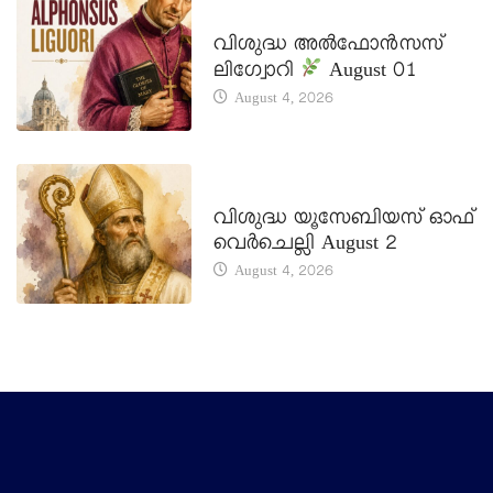
DAILY SAINTS
വിശുദ്ധ അൽഫോൻസസ്
ലിഗ്വോറി
August 01
August 4, 2026
DAILY SAINTS
വിശുദ്ധ യൂസേബിയസ് ഓഫ്
വെർചെല്ലി August 2
August 4, 2026