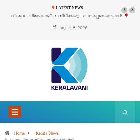
LATEST NEWS
പണ തിരുനാൾ
‘പെറ്റൽസ്’ ലൈഫ് സ്റ്റൈൽ എക്സിബിഷനും സെയിലും ഓഗ
പെരുമാനൂരിൽ
August 8, 2026
Home
Kerala News