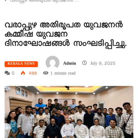
വരാപ്പുഴ അതിരൂപത യുവജനൻ …
വരാപ്പുഴ അതിരൂപത യുവജനൻ
കമ്മീഷ യുവജന
ദിനാഘോഷങ്ങൾ സംഘടിപ്പിച്ചു.
Admin
July 9, 2025
KERALA NEWS
0
488
1 minute read