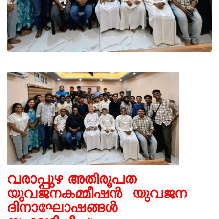
വരാപ്പുഴ അതിരൂപത
യുവജനകമ്മീഷൻ യുവജന
ദിനാഘോഷങ്ങൾ