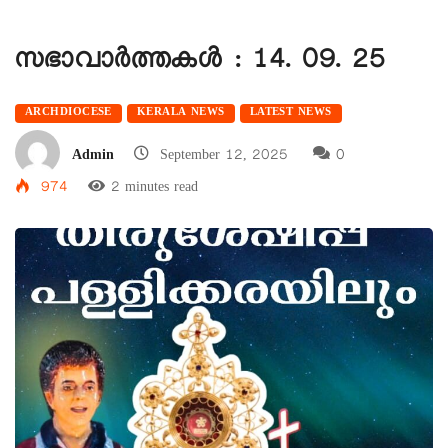
സഭാവാര്‍ത്തകള്‍ : 14. 09. 25
ARCHDIOCESE
KERALA NEWS
LATEST NEWS
Admin
September 12, 2025
0
974
2 minutes read