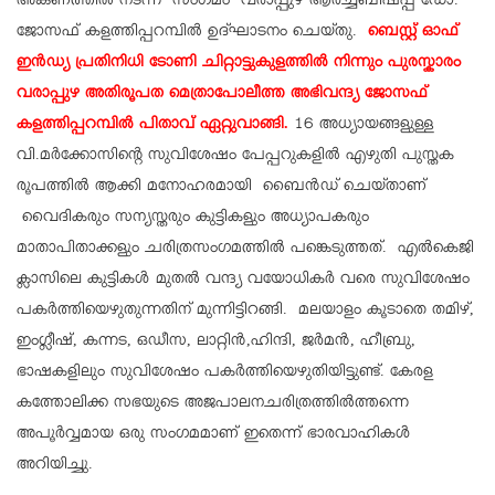
അങ്കണത്തിൽ നടന്ന സംഗമം വരാപ്പുഴ ആർച്ച്ബിഷപ്പ് ഡോ.
ജോസഫ് കളത്തിപ്പറമ്പിൽ ഉദ്ഘാടനം ചെയ്തു.
ബെസ്റ്റ് ഓഫ്
ഇൻഡ്യ പ്രതിനിധി ടോണി ചിറ്റാട്ടുകുളത്തിൽ നിന്നും പുരസ്കാരം
വരാപ്പുഴ അതിരൂപത മെത്രാപോലീത്ത അഭിവന്ദ്യ ജോസഫ്
കളത്തിപ്പറമ്പിൽ പിതാവ് ഏറ്റുവാങ്ങി.
16 അധ്യായങ്ങളുള്ള
വി.മർക്കോസിൻ്റെ സുവിശേഷം പേപ്പറുകളിൽ എഴുതി പുസ്തക
രൂപത്തിൽ ആക്കി മനോഹരമായി ബൈൻഡ് ചെയ്താണ്
വൈദികരും സന്യസ്തരും കുട്ടികളും അധ്യാപകരും
മാതാപിതാക്കളും ചരിത്രസംഗമത്തിൽ പങ്കെടുത്തത്. എൽകെജി
ക്ലാസിലെ കുട്ടികൾ മുതൽ വന്ദ്യ വയോധികർ വരെ സുവിശേഷം
പകർത്തിയെഴുതുന്നതിന് മുന്നിട്ടിറങ്ങി. മലയാളം കൂടാതെ തമിഴ്,
ഇംഗ്ലീഷ്, കന്നട, ഒഡീസ, ലാറ്റിൻ,ഹിന്ദി, ജർമൻ, ഹീബ്രു,
ഭാഷകളിലും സുവിശേഷം പകർത്തിയെഴുതിയിട്ടുണ്ട്. കേരള
കത്തോലിക്ക സഭയുടെ അജപാലനചരിത്രത്തിൽത്തന്നെ
അപൂർവ്വമായ ഒരു സംഗമമാണ് ഇതെന്ന് ഭാരവാഹികൾ
അറിയിച്ചു.