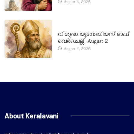
August 4, 2026
DAILY SAINTS
വിശുദ്ധ യൂസേബിയസ് ഓഫ്
വെർചെല്ലി August 2
August 4, 2026
About Keralavani