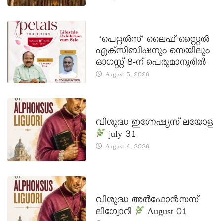
LATEST NEWS
‘പെറ്റൽസ്’ ലൈഫ് സ്റ്റൈൽ
എക്സിബിഷനും സെയിലും
ഓഗസ്റ്റ് 8-ന് പെരുമാനൂരിൽ
August 5, 2026
DAILY SAINTS
വിശുദ്ധ ഇഗ്നേഷ്യസ് ലയോള
july 31
August 4, 2026
DAILY SAINTS
വിശുദ്ധ അൽഫോൻസസ്
ലിഗ്വോറി
August 01