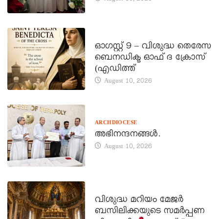
DAILY SAINTS
ഓഗസ്റ്റ് 9 – വിശുദ്ധ തെരേസ
ബെനഡിക്ട ഓഫ് ദ ക്രോസ്
(എഡിത്ത്
August 10, 2026
ARCHDIOCESE
അഭിനന്ദനങ്ങൾ.
August 10, 2026
DAILY SAINTS
വിശുദ്ധ മറിയം മേജർ
ബസിലിക്കയുടെ സമർപ്പണ