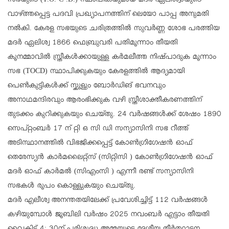
സഭയുടെ (T.O. C .D.) സ്ഥാപികയുമായ മദർ ഏലിശ്വായുടെ
വാഴ്ത്തപ്പെട്ട പദവി പ്രഖ്യാപനത്തിന് ലെയോ പാപ്പ അനുമതി
നൽകി. കേരള സഭയുടെ ചരിത്രത്തിൽ സുവർണ്ണ ശോഭ പരത്തിയ
മദർ ഏലിശ്വ 1866 ഫെബ്രുവരി പതിമൂന്നാം തീയതി
കൂനമ്മാവിൽ സ്ത്രീകൾക്കായുള്ള കർമലീത്ത നിഷ്പാദുക മൂന്നാം
സഭ (TOCD) സ്ഥാപിക്കുകയും കേരളത്തിൽ ആദ്യമായി
പെൺകുട്ടികൾക്ക് സ്കൂളും ബോർഡിങ് ഭവനവും
അനാഥമന്ദിരവും ആരംഭിക്കുക വഴി സ്ത്രീശാക്തീകരണത്തിന്
തുടക്കം കുറിക്കുകയും ചെയ്തു. 24 വർഷങ്ങൾക്ക് ശേഷം 1890
സെപ്റ്റംബർ 17 ന് റ്റി ഒ സി ഡി സന്യാസിനി സഭ റീത്ത്
അടിസ്ഥാനത്തിൽ വിഭജിക്കപ്പെട്ട് കോൺഗ്രിഗേഷൻ ഓഫ്
തെരേസ്യൻ കാർമലൈറ്റ്സ് (സിറ്റിസി ) കോൺഗ്രിഗേഷൻ ഓഫ്
മദർ ഓഫ് കാർമൽ (സിഎംസി ) എന്നീ രണ്ട് സന്യാസിനി
സഭകൾ രൂപം കൊള്ളുകയും ചെയ്തു.
മദർ എലീശ്വ അനന്തതയിലേക്ക് പ്രവേശിച്ചിട്ട് 112 വർഷങ്ങൾ
കഴിയുമ്പോൾ ജൂബിലി വർഷം 2025 നവംബർ എട്ടാം തീയതി