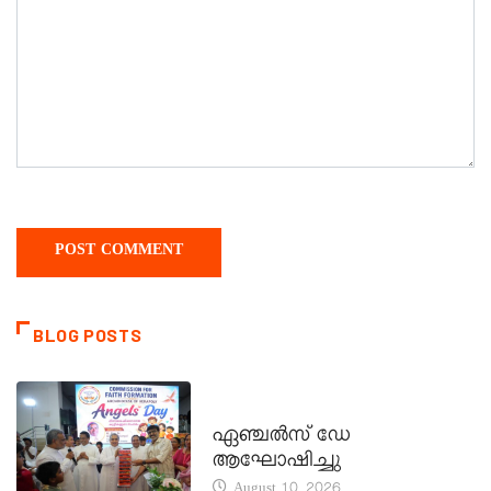
BLOG POSTS
CATECHISM - VERAPOLY
ഏഞ്ചൽസ് ഡേ
ആഘോഷിച്ചു
August 10, 2026