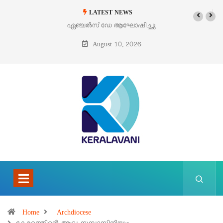
LATEST NEWS
ൽസ് ഡേ ആഘോഷിച്ചു
ഓഗസ്റ്റ് 9 – വിശുദ്ധ തെരേസ
ബെനഡിക്ട ഓഫ് ദ ക്രോസ്
August 10, 2026
(എഡിത്ത് സ്റ്റൈൻ)
Home
Archdiocese