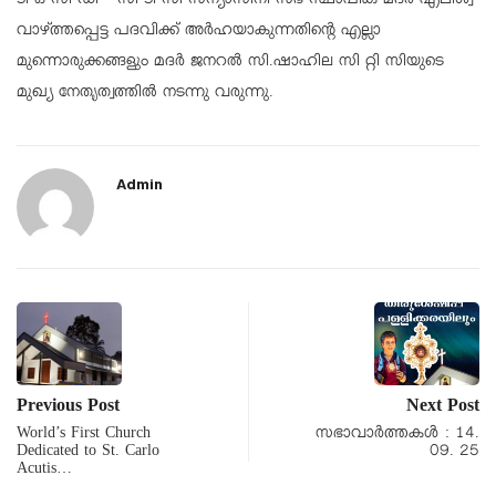
ടി ഒ സി ഡി – സി ടി സി സന്യാസിനി സഭ സ്ഥാപിക മദർ എലീശ്വ
വാഴ്ത്തപ്പെട്ട പദവിക്ക് അർഹയാകുന്നതിന്റെ എല്ലാ
മുന്നൊരുക്കങ്ങളും മദർ ജനറൽ സി.ഷാഹില സി റ്റി സിയുടെ
മുഖ്യ നേതൃത്വത്തിൽ നടന്നു വരുന്നു.
Admin
Previous Post
Next Post
World’s First Church
സഭാവാര്‍ത്തകള്‍ : 14.
Dedicated to St. Carlo
09. 25
Acutis…