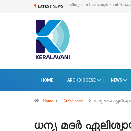
്കയുടെ സമർപ്പണ തിരുനാൾ
ഓഗസ്റ്റ് 5 –
‘പെറ്റൽസ്’ ലൈഫ് സ്റ്റൈൽ എക്സ
LATEST NEWS
പെരുമാനൂരിൽ
HOME
ARCHDIOCESE
NEWS
Home
Archdiocese
ധന്യ മദർ ഏലിശ്വ
ധന്യ മദർ ഏലിശ്വായു