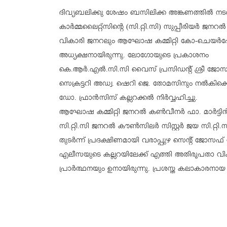
​ദിവ്യബലിക്കു ശേഷം ബസിലിക്ക അങ്കണത്തിൽ
കാർമ്മലൈറ്റ്സിന്റെ (സി.റ്റി.സി) സുപ്പീരിയർ ജ
വികാരി ജനറലും ആഘോഷ കമ്മിറ്റി കോ-ചെയർപേ
അധ്യക്ഷനായിരുന്നു. ലോഗോയുടെ പ്രകാശനം
​കെ.ആർ.എൽ.സി.സി വൈസ് പ്രസിഡന്റ് ശ്രീ ജോസ
സെക്രട്ടറി അഡ്വ. ഷെറി ജെ. തോമസിനും നൽകിക്കൊ
ഡോ. ഫ്രാൻസിസ് കല്ലറക്കൽ നിർവ്വഹിച്ചു.
ആഘോഷ കമ്മിറ്റി ജനറൽ കൺവീനർ ഫാ. മാർട്ടിൻ 
സി.റ്റി.സി ജനറൽ കൗൺസിലർ സിസ്റ്റർ ജയ സി.റ്റി.സ
തുടർന്ന് പ്രദക്ഷിണമായി വരാപ്പുഴ സെന്റ് ജോസഫ
എലീസയുടെ കല്ലറയിലേക്ക് എത്തി അതിരൂപതാ വികാ
പ്രാർത്ഥനയും ഉനായിരുന്നു. പ്രശസ്ത കലാകാരനാ