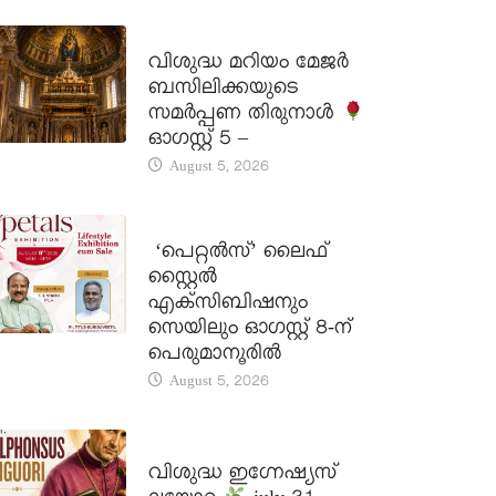
DAILY SAINTS
വിശുദ്ധ മറിയം മേജർ
ബസിലിക്കയുടെ
സമർപ്പണ തിരുനാൾ
ഓഗസ്റ്റ് 5 –
August 5, 2026
LATEST NEWS
‘പെറ്റൽസ്’ ലൈഫ്
സ്റ്റൈൽ
എക്സിബിഷനും
സെയിലും ഓഗസ്റ്റ് 8-ന്
പെരുമാനൂരിൽ
August 5, 2026
DAILY SAINTS
വിശുദ്ധ ഇഗ്നേഷ്യസ്