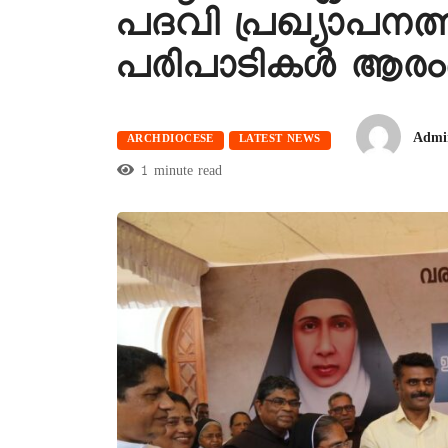
പദവി പ്രഖ്യാപന
പരിപാടികൾ ആരംഭി
Admi
ARCHDIOCESE
LATEST NEWS
1 minute read