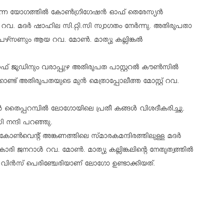
 നടന്ന യോഗത്തിൽ കോൺഗ്രിഗേഷൻ ഓഫ് തെരേസ്യൻ
നറൽ റവ. മദർ ഷാഹില സി.റ്റി.സി സ്വാഗതം നേർന്നു. അതിരൂപതാ
ഴ്സണും ആയ റവ. മോൺ. മാത്യു കല്ലിങ്കൽ
ഫ് ജൂഡിനും വരാപ്പുഴ അതിരൂപത പാസ്റ്ററൽ കൗൺസിൽ
ണ്ട് അതിരൂപതയുടെ മുൻ മെത്രാപ്പോലീത്ത മോസ്റ്റ് റവ.
തൈപ്പറമ്പിൽ ലോഗോയിലെ പ്രതീ കങ്ങൾ വിശദീകരിച്ചു.
ി നന്ദി പറഞ്ഞു.
് കോൺവെന്റ് അങ്കണത്തിലെ സ്മാരകമന്ദിരത്തിലുള്ള മദർ
രി ജനറാൾ റവ. മോൺ. മാത്യു കല്ലിങ്കലിന്റെ നേതൃത്വത്തിൽ
യ വിൻസ് പെരിഞ്ചേരിയാണ് ലോഗോ ഉണ്ടാക്കിയത്.