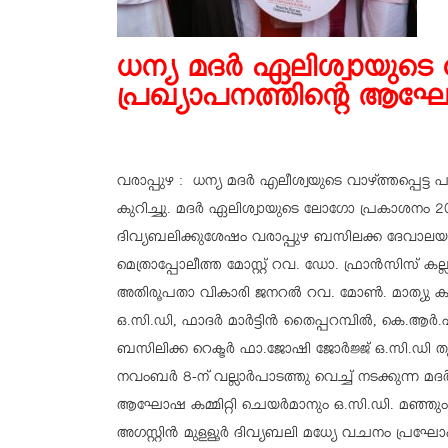
ധന്യ മദർ ഏലിശ്വായുടെ വ
പ്രഖ്യാപനത്തിന്റെ ആ
വരാപ്പുഴ : ധന്യ മദർ എലീശ്വയുടെ വാഴ്ത്തപ്പെട
കുറിച്ചു. മദർ ഏലിശ്വായുടെ ലോഗോ പ്രകാശനം 2
ദിവ്യബലിക്കുശേഷം വരാപ്പുഴ ബസിലക്ക ദേവാലയത
മെത്രാപ്പോലീത്ത മോസ്റ്റ് റവ. ഡോ. ഫ്രാൻസിസ് കല്
അതിരൂപതാ വികാരി ജനറൽ റവ. മോൺ. മാത്യു കല്ല
ഒ.സി.ഡി, ഫാദർ മാർട്ടിൻ തൈപ്പറമ്പിൽ, കെ.ആർ.
ബസിലിക്ക റെക്ടർ ഫാ.ജോഷി ജോർജ്ജ് ഒ.സി.ഡി ത
​നവംബർ 8-ന് വല്ലാർപാടത്തു വെച്ച് നടക്കുന്ന മദർ
ആഘോഷ കമ്മിറ്റി ചെയർമാനും ഒ.സി.ഡി. മഞ്ഞും
അഗസ്റ്റിൻ മുളളൂർ ദിവ്യബലി മധ്യേ വചനം പ്രഘ