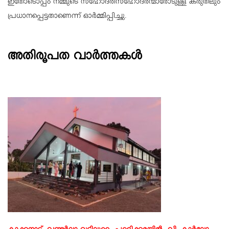
ഇതോടൊപ്പം നമ്മുടെ സഹോദരീസഹോദരന്മാരോടുള്ള കരുതലും
പ്രധാനപ്പെട്ടതാണെന്ന് ഓര്‍മ്മിപ്പിച്ചു.
അതിരൂപത വാർത്തകൾ