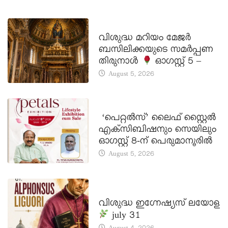
DAILY SAINTS
വിശുദ്ധ മറിയം മേജർ
ബസിലിക്കയുടെ സമർപ്പണ
തിരുനാൾ
ഓഗസ്റ്റ് 5 –
August 5, 2026
LATEST NEWS
‘പെറ്റൽസ്’ ലൈഫ് സ്റ്റൈൽ
എക്സിബിഷനും സെയിലും
ഓഗസ്റ്റ് 8-ന് പെരുമാനൂരിൽ
August 5, 2026
DAILY SAINTS
വിശുദ്ധ ഇഗ്നേഷ്യസ് ലയോള
july 31