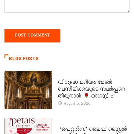
BLOG POSTS
DAILY SAINTS
വിശുദ്ധ മറിയം മേജർ
ബസിലിക്കയുടെ സമർപ്പണ
തിരുനാൾ
ഓഗസ്റ്റ് 5 –
August 5, 2026
LATEST NEWS
‘പെറ്റൽസ്’ ലൈഫ് സ്റ്റൈൽ