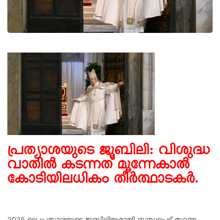
പ്രത്യാശയുടെ ജൂബിലി: വിശുദ്ധ
വാതില്‍ കടന്നത് മൂന്നേകാല്‍
കോടിയിലധികം തീര്‍ത്ഥാടകര്‍.