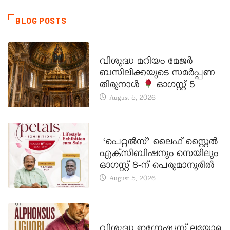
BLOG POSTS
DAILY SAINTS
വിശുദ്ധ മറിയം മേജർ
ബസിലിക്കയുടെ സമർപ്പണ
തിരുനാൾ
ഓഗസ്റ്റ് 5 –
August 5, 2026
LATEST NEWS
‘പെറ്റൽസ്’ ലൈഫ് സ്റ്റൈൽ
എക്സിബിഷനും സെയിലും
ഓഗസ്റ്റ് 8-ന് പെരുമാനൂരിൽ
August 5, 2026
DAILY SAINTS
വിശുദ്ധ ഇഗ്നേഷ്യസ് ലയോള