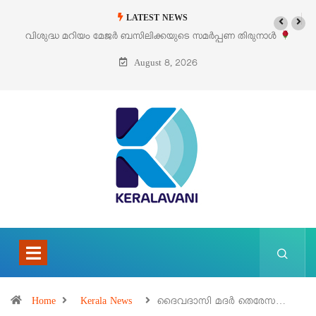
LATEST NEWS
ുനാൾ
‘പെറ്റൽസ്’ ലൈഫ് സ്റ്റൈൽ എക്സിബിഷനും സെയിലും ഓഗസ്റ്റ് 
പെരുമാനൂരിൽ
August 8, 2026
Home
Kerala News
ദൈവദാസി മദർ തെരേസ…