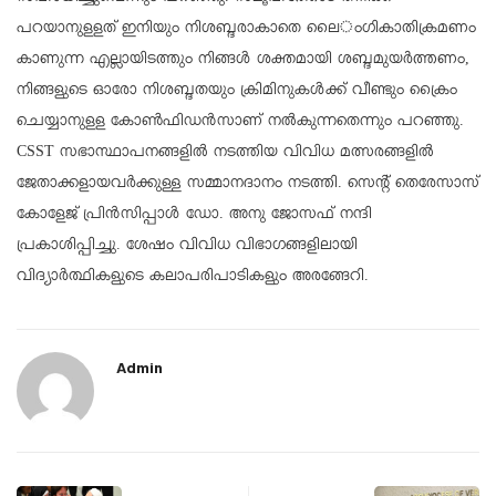
പറയാനുളളത് ഇനിയും നിശബ്ദരാകാതെ ലൈ​​ംഗികാതിക്രമണം
കാണുന്ന എല്ലായിടത്തും നി​ങ്ങൾ ശക്തമായി ശബ്ദമുയർത്തണം,
നിങ്ങളുടെ ഓരോ നിശബ്ദതയും ക്രിമിനുകൾക്ക് വീണ്ടും ക്രൈം
ചെയ്യാനുളള കോൺഫിഡൻസാണ് നൽകുന്നതെന്നും പറഞ്ഞു.
CSST സഭാസ്ഥാപനങ്ങളിൽ നടത്തിയ വിവിധ മത്സരങ്ങളിൽ
ജേതാക്കളായവർക്കുള്ള സമ്മാനദാനം നടത്തി. സെന്റ് തെരേസാസ്
കോളേജ് പ്രിൻസിപ്പാൾ ഡോ. അനു ജോസഫ് നന്ദി
പ്രകാശിപ്പിച്ചു. ശേഷം വിവിധ വിഭാഗങ്ങളിലായി
വിദ്യാർത്ഥികളുടെ കലാപരിപാടികളും അരങ്ങേറി.
Admin