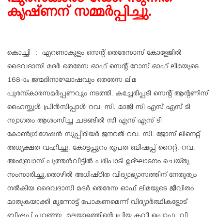
പുരസ്‌കാരം ഡോ. സുനിത
കൃഷ്ണന് സമ്മർപ്പിച്ചു.
കൊച്ചി : എറണാകുളം സെന്റ് തെരേസാസ് കോളേജിൽ
ദൈവദാസി മദർ തെരേസ ഓഫ് സെന്റ് റോസ് ഓഫ് ലിമയുടെ
168-ാം ജന്മദിനാഘോഷവും തെരേസ ലിമ
പുരസ്‌കാരസമർപ്പണവും നടത്തി. കച്ചേരിപ്പടി സെന്റ് ആന്റണിസ്
ഹൈസ്കൂൾ പ്രിൻസിപ്പാൾ റവ. സി. മാജി സി എസ് എസ് ടി
സ്വാഗതം ആശംസിച്ച ചടങ്ങിൽ സി എസ് എസ് ടി
കോൺഗ്രിഗേഷൻ സുപ്പീരിയർ ജനറൽ റവ. സി. ജോസ് ലിനെറ്റ്
അധ്യക്ഷത വഹിച്ചു. കോട്ടപ്പുറം രൂപത ബിഷപ്പ് റൈറ്റ്. റവ.
അംബ്രോസ് പുത്തൻവീട്ടിൽ പരിപാടി ഉദ്ഘാടനം ചെയ്തു
സംസാരിച്ചു.തൊഴിൽ അധിഷ്ഠിത വിദ്യാഭ്യാസത്തിന് നേതൃത്വം
നൽകിയ ദൈവദാസി മദർ തെരേസ ഓഫ് ലിമയുടെ ജീവിതം
മാതൃകയാക്കി മുന്നോട്ട് പോകണമെന്ന് വിദ്യാർത്ഥികളോട്
ബിഷപ്പ് പറഞ്ഞു .മലയാളത്തിന്റെ പ്രിയ കവി പ്രൊഫ. വി.