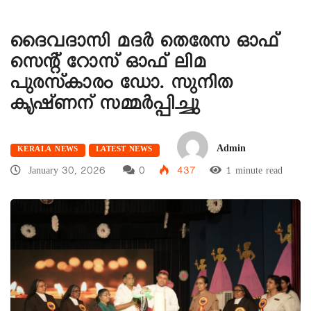
ദൈവദാസി മദർ തെരേസ ഓഫ്
സെന്റ് റോസ് ഓഫ് ലിമ
പുരസ്‌കാരം ഡോ. സുനിത
കൃഷ്ണന് സമ്മർപ്പിച്ചു
Admin
KERALA NEWS
LATEST NEWS
January 30, 2026
0
437
1 minute read