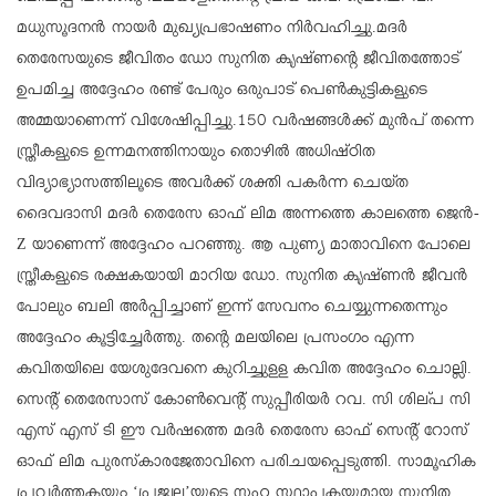
മധുസൂദനൻ നായർ മുഖ്യപ്രഭാഷണം നിർവഹിച്ചു.മദർ
തെരേസയുടെ ജീവിതം ഡോ സുനിത കൃഷ്ണന്റെ ജീവിതത്തോട്
ഉപമിച്ച അദ്ദേഹം രണ്ട് പേരും ഒരുപാട് പെൺകുട്ടികളുടെ
അമ്മയാണെന്ന് വിശേഷിപ്പിച്ചു.150 വർഷങ്ങൾക്ക് മുൻപ് തന്നെ
സ്ത്രീകളുടെ ഉന്നമനത്തിനായും തൊഴിൽ അധിഷ്ഠിത
വിദ്യാഭ്യാസത്തിലൂടെ അവർക്ക് ശക്തി പകർന്ന ചെയ്ത
ദൈവദാസി മദർ തെരേസ ഓഫ് ലിമ അന്നത്തെ കാലത്തെ ജെൻ-
Z യാണെന്ന് അദ്ദേഹം പറഞ്ഞു. ആ പുണ്യ മാതാവിനെ പോലെ
സ്ത്രീകളുടെ രക്ഷകയായി മാറിയ ഡോ. സുനിത കൃഷ്ണൻ ജീവൻ
പോലും ബലി അർപ്പിച്ചാണ് ഇന്ന് സേവനം ചെയ്യുന്നതെന്നും
അദ്ദേഹം കൂട്ടിച്ചേർത്തു. തന്റെ മലയിലെ പ്രസം​ഗം എന്ന
കവിതയിലെ യേശുദേവനെ കുറിച്ചുളള കവിത അദ്ദേഹം ചൊല്ലി.
സെന്റ് തെരേസാസ് കോൺവെന്റ് സുപ്പീരിയർ റവ. സി ശില്പ സി
എസ് എസ് ടി ഈ വർഷത്തെ മദർ തെരേസ ഓഫ് സെന്റ് റോസ്
ഓഫ് ലിമ പുരസ്‌കാരജേതാവിനെ പരിചയപ്പെടുത്തി. സാമൂഹിക
പ്രവർത്തകയും ‘പ്രജ്വല’യുടെ സഹ സ്ഥാപകയുമായ സുനിത