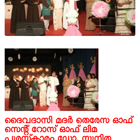
ദൈവദാസി മദർ തെരേസ ഓഫ്
സെന്റ് റോസ് ഓഫ് ലിമ