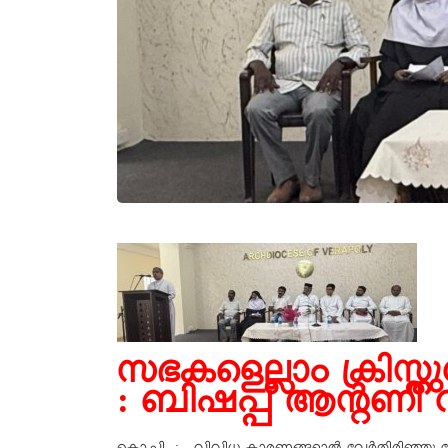
സഭകളെല്ലാം ക്രിസ്തു
: ബിഷപ്പ് ആന്റണി 