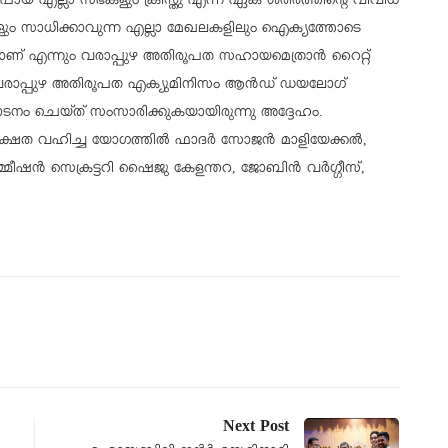
യ എല്ലാ സഭകളും ക്രിസ്തു എന്ന ഏക ശരീരത്തിൻ്റെ വിവിധ
ം സാധിക്കാവുന്ന എല്ലാ മേഖലകളിലും ഐക്യത്തോടെ
യതയാണ് എന്നും വരാപ്പുഴ അതിരൂപത സഹായമെത്രാൻ റൈറ്റ്
. വരാപ്പുഴ അതിരൂപത എക്യുമിനിസം ആൻഡ് ഡയലോഗ്
ടനം ചെയ്ത് സംസാരിക്കുകയായിരുന്നു അദ്ദേഹം.
്യക്ഷത വഹിച്ച യോഗത്തിൽ ഫാദർ സോജൻ മാളിയേക്കൽ,
മീഷൻ സെക്രട്ടറി ഷൈജു കേളന്തറ, ജോബിൻ വർഗ്ഗീസ്,
Next Post