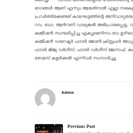
കൊച്ചി : വിവിധ കാരണങ്ങളാൽ വേർതിരിഞ്ഞു പോ
ഭാഗങ്ങൾ ആണ് എന്നും ആയതിനാൽ എല്ലാ സഭകളു
പ്രവർത്തിക്കേണ്ടത് കാലഘട്ടത്തിന്റെ അനിവാര്
റവ. ഡോ. ആൻറണി വാലുങ്കൽ അഭിപ്രായപ്പെട്ടു
കമ്മീഷൻ സംഘടിപ്പിച്ച എക്യുമെനിസം ഡേ ഉദ്ഘാ
കമ്മീഷൻ ഡയറക്ടർ ഫാദർ ജോൺ ക്രിസ്റ്റഫർ അധ
ഫാദർ ജിജു വർഗീസ്, ഫാദർ വർഗീസ് ജോസഫ്, കമ്
തോമസ് കളരിക്കൽ എന്നിവർ സംസാരിച്ചു.
Admin
Previous Post