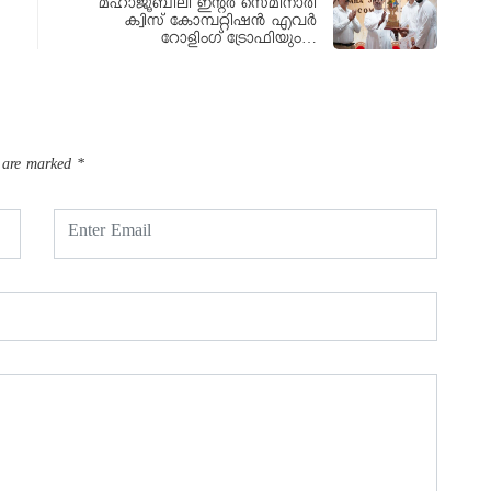
മഹാജൂബിലി ഇന്റര്‍ സെമിനാരി
ക്വിസ് കോമ്പറ്റിഷന്‍ എവര്‍
റോളിംഗ് ട്രോഫിയും…
s are marked
*