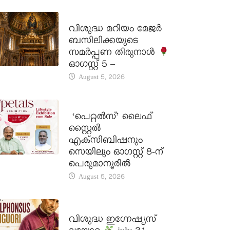
DAILY SAINTS
വിശുദ്ധ മറിയം മേജർ
ബസിലിക്കയുടെ
സമർപ്പണ തിരുനാൾ
ഓഗസ്റ്റ് 5 –
August 5, 2026
LATEST NEWS
‘പെറ്റൽസ്’ ലൈഫ്
സ്റ്റൈൽ
എക്സിബിഷനും
സെയിലും ഓഗസ്റ്റ് 8-ന്
പെരുമാനൂരിൽ
August 5, 2026
DAILY SAINTS
വിശുദ്ധ ഇഗ്നേഷ്യസ്