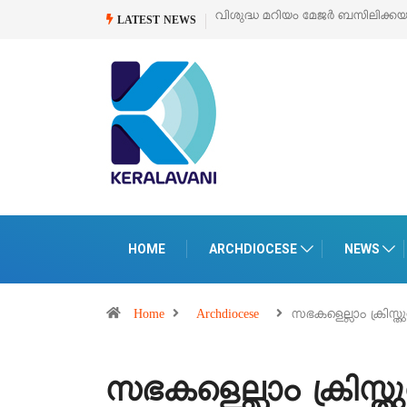
വിശുദ്ധ മറിയം മേജർ ബസിലിക്കയുടെ സമർപ്പണ തിരുനാൾ
ഓഗ
LATEST NEWS
HOME
ARCHDIOCESE
NEWS
Home
Archdiocese
സഭകളെല്ലാം ക്രിസ്ത
സഭകളെല്ലാം ക്രിസ്തു