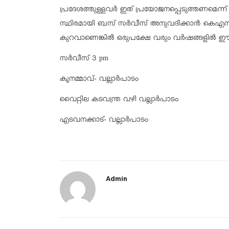
പ്രദേശത്തുള്ളവർ ഇത് പ്രയോജനപ്പെടുത്തണമെന്ന
സ്ഥിരമായി ബസ് സർവീസ് അനുവദിക്കാൻ കെഎസ്ആർട
കുറവാണെങ്കിൽ ഒരുപക്ഷേ വരും വർഷങ്ങളിൽ ഈ സ
സർവീസ് 3 pm
കൂനമ്മാവ്- വല്ലാർപാടം
വൈറ്റില കടവന്ത്ര വഴി വല്ലാർപാടം
എടവനക്കാട്- വല്ലാർപാടം
Admin