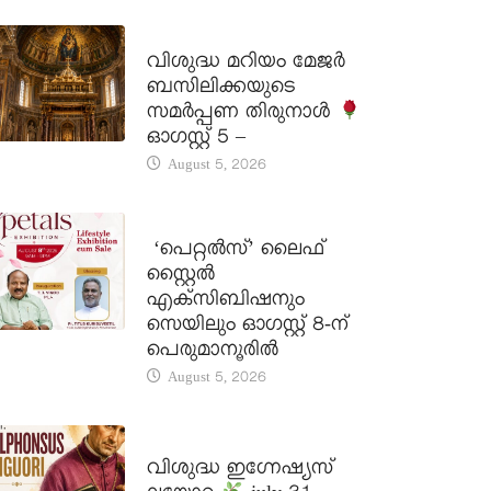
DAILY SAINTS
വിശുദ്ധ മറിയം മേജർ
ബസിലിക്കയുടെ
സമർപ്പണ തിരുനാൾ
ഓഗസ്റ്റ് 5 –
August 5, 2026
LATEST NEWS
‘പെറ്റൽസ്’ ലൈഫ്
സ്റ്റൈൽ
എക്സിബിഷനും
സെയിലും ഓഗസ്റ്റ് 8-ന്
പെരുമാനൂരിൽ
August 5, 2026
DAILY SAINTS
വിശുദ്ധ ഇഗ്നേഷ്യസ്