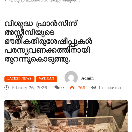
വിശുദ്ധ ഫ്രാന്‍സിസ് അസ്സീസിയുടെ…
വിശുദ്ധ ഫ്രാന്‍സിസ്
അസ്സീസിയുടെ
ഭൗതീകതിരുശേഷിപ്പുകള്‍
പരസ്യവണക്കത്തിനായി
തുറന്നുകൊടുത്തു.
Admin
LATEST NEWS
VATICAN
February 26, 2026
0
269
1 minute read