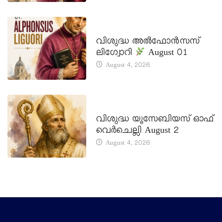
DAILY SAINTS
വിശുദ്ധ അൽഫോൻസസ്
ലിഗ്വോറി
August 01
August 4, 2026
DAILY SAINTS
വിശുദ്ധ യൂസേബിയസ് ഓഫ്
വെർചെല്ലി August 2
August 4, 2026