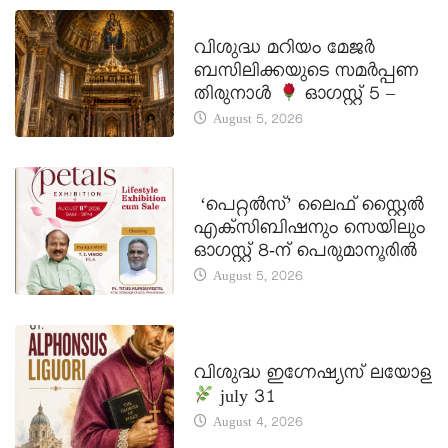
DAILY SAINTS
വിശുദ്ധ മറിയം മേജർ
ബസിലിക്കയുടെ സമർപ്പണ
തിരുനാൾ
ഓഗസ്റ്റ് 5 –
August 5, 2026
LATEST NEWS
‘പെറ്റൽസ്’ ലൈഫ് സ്റ്റൈൽ
എക്സിബിഷനും സെയിലും
ഓഗസ്റ്റ് 8-ന് പെരുമാനൂരിൽ
August 5, 2026
DAILY SAINTS
വിശുദ്ധ ഇഗ്നേഷ്യസ് ലയോള
july 31
August 4, 2026