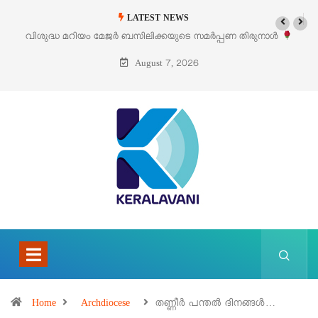
LATEST NEWS
മർപ്പണ തിരുനാൾ
‘പെറ്റൽസ്’ ലൈഫ് സ്റ്റൈൽ എക്സിബിഷനും സെയിലു
പെരുമാനൂരിൽ
August 7, 2026
Home
Archdiocese
തണ്ണീർ പന്തൽ ദിനങ്ങൾ…