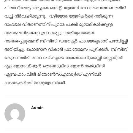
ഉദ്ഘാടന കർമം സഹായ മെത്രാൻ ഡോ.ആൻ്റണി വാലുങ്കൽ
പിതാവ്,തോട്ടക്കാട്ടുകര സെൻ്റ്. ആൻസ് ദേവാലയ അങ്കണത്തിൽ
വച്ച് നിർവഹിക്കുന്നു. വഴിയോര യാത്രികർക്ക് നൽകുന്ന
ദാഹജല വിതരണത്തിന് പുറമേ പക്ഷി മൃഗാദികൾക്കുള്ള
ദാഹജലവിതരണവും വരാപ്പുഴ അതിരൂപതയിൽ
നടത്തപ്പെടുമെന്ന് ബിസിസി ഡയറക്ടർ ഫാ.യേശുദാസ് പഴമ്പിളളി
അറിയിച്ചു. ഫൊറോന വികാരി ഫാ.തോമസ് പുളിക്കൽ, ബിസിസി
കേന്ദ്ര സമിതി ഭാരവാഹികളായ ജോൺസൺ,ജെസ്സി ടെല്ലസ്,സി
എം ജോസഫ്,ആൻ തെരേസ,ലിസ ജോൺസൺ,ലിസി
എബ്രഹാം,വിജി ലിയോൺസ്,എഡ്വേർഡ് എന്നിവർ
ചടങ്ങുകൾക്ക് നേതൃത്വം നൽകി.
Admin