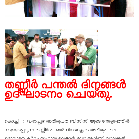
തണ്ണീർ പന്തൽ ദിനങ്ങൾ
ഉദ്ഘാടനം ചെയ്തു.
കൊച്ചി : വരാപ്പുഴ അതിരൂപത ബിസിസി യുടെ നേതൃത്വത്തിൽ
നടത്തപ്പെടുന്ന തണ്ണീർ പന്തൽ ദിനങ്ങളുടെ അതിരൂപതല