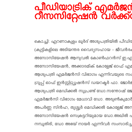
പീഡിയാട്രിക് എമർ
റീസസിറ്റേഷൻ വർക്ക്ഷ
കൊച്ചി: എറണാകുളം ലൂർദ് അശുപത്രിയിൽ പീഡി
(കുട്ടികളിലെ അടിയന്തര വൈദ്യസഹായ – ജീവൻരക
അസോസിയേഷൻ ആനുവൽ കോൺഫറൻസ് ഇ.എം. കേ
അസോസിയേഷൻ, അക്കാദമിക് കോളേജ് ഓഫ് എമർജ
ആശുപത്രി എമർജൻസി വിഭാഗം എന്നിവയുടെ സംയുക്‌ത
ഗ്രൂപ്പ് ഓഫ് ഇൻസ്റ്റിറ്റ്യൂഷൻസ് ഡയറക്ടർ ഫാ. ജ
ആശുപത്രി മെഡിക്കൽ സൂപ്രണ്ട് ഡോ.സന്തോഷ് 
എമർജൻസി വിഭാഗം മേധാവി ഡോ. അരുൺകുമാർ 
അപർണ്ണ സിൻഹ, തൃശ്ശൂർ മെഡിക്കൽ കോളേജ് അസ
അസോസിയേഷൻ സെക്രട്ടറിയുമായ ഡോ.അഖിൽ എസ്
നമ്പൂതിരി, ഡോ അഭയ് നായർ എന്നിവർ സംസാരിച്ച