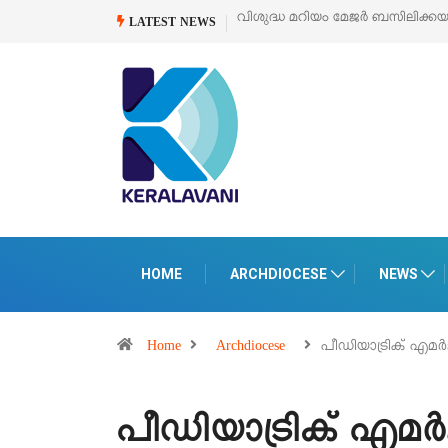
ിക്കയുടെ സമർപ്പണ തിരുനാൾ
ഓഗസ്റ്റ് 5 –
‘പെറ്റൽസ്’ ലൈഫ് സ്റ്റൈൽ എ
LATEST NEWS
പെരുമാനൂരിൽ
HOME
ARCHDIOCESE
NEWS
Home
Archdiocese
പീഡിയാട്രിക് 
പീഡിയാട്രിക് എ