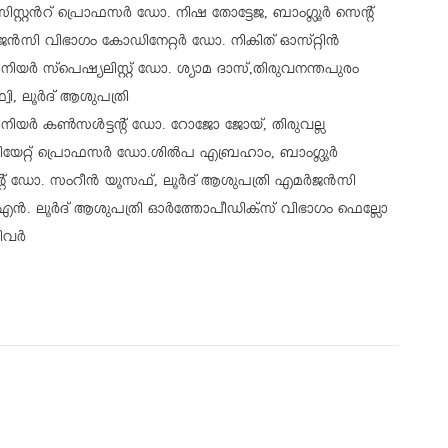
സ്റ്റൻറ് പ്രൊഫസർ ഡോ. നിഷ തോട്ടേജ, ബാംഗ്ലൂർ സെൻ്റ്
ൻസി വിഭാഗം കോഡിനേറ്റർ ഡോ. നികിത് ഓസ്‌റ്റിൻ
സീനിയർ സ്പെഷ്യലിസ്റ്റ് ഡോ. ശ്യാമ ദാസ്,തിരുവനന്തപുരം
വി, ലൂർദ് ആശുപത്രി
സീനിയർ കൺസൾട്ടന്റ് ഡോ. റോജോ ജോയ്, തിരുവല്ല
യേറ്റ് പ്രൊഫസർ ഡോ.ശിൽപ എബ്രഹാം, ബാംഗ്ലൂർ
ന്റ് ഡോ. സംറീൻ യൂസഫ്, ലൂർദ് ആശുപത്രി എമർജൻസി
 എൻ. ലൂർദ് ആശുപത്രി ഓർത്തോപീഡിക്സ് വിഭാഗം ഫെല്ലോ
നിവർ