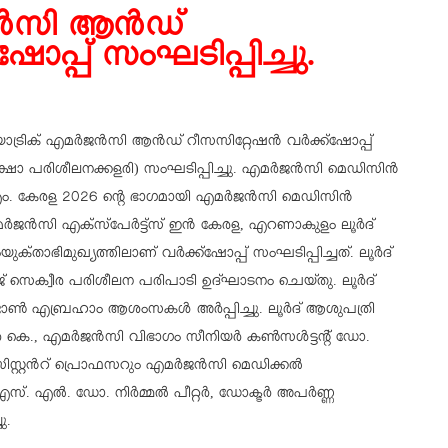
ജൻസി ആൻഡ്
ോപ്പ് സംഘടിപ്പിച്ചു.
യാട്രിക് എമർജൻസി ആൻഡ് റീസസിറ്റേഷൻ വർക്ക്ഷോപ്പ്
്ഷാ പരിശീലനക്കളരി) സംഘടിപ്പിച്ചു. എമർജൻസി മെഡിസിൻ
രള 2026 ന്റെ ഭാഗമായി എമർജൻസി മെഡിസിൻ
ൻസി എക്സ്പേർട്ട്സ് ഇൻ കേരള, എറണാകുളം ലൂർദ്
ാഭിമുഖ്യത്തിലാണ് വർക്ക്ഷോപ്പ് സംഘടിപ്പിച്ചത്. ലൂർദ്
ോർജ് സെക്വീര പരിശീലന പരിപാടി ഉദ്ഘാടനം ചെയ്തു. ലൂർദ്
ജോൺ എബ്രഹാം ആശംസകൾ അർപ്പിച്ചു. ലൂർദ് ആശുപത്രി
കെ., എമർജൻസി വിഭാഗം സീനിയർ കൺസൾട്ടന്റ് ഡോ.
ിസ്റ്റൻറ് പ്രൊഫസറും എമർജൻസി മെഡിക്കൽ
. എൽ. ഡോ. നിർമ്മൽ പീറ്റർ, ഡോക്ടർ അപർണ്ണ
ു.