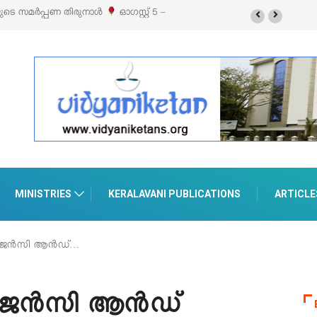
ക്സിബിഷനും സെയിലും ഓഗസ്റ്റ് 8-ന്
MINISTRIES
KERALAVANI PUBLICATIONS
ARTICLE
എമർജൻസി ആൻഡ്…
മർജൻസി ആൻഡ്