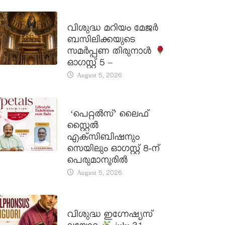
DAILY SAINTS
വിശുദ്ധ മറിയം മേജർ
ബസിലിക്കയുടെ
സമർപ്പണ തിരുനാൾ
ഓഗസ്റ്റ് 5 –
August 5, 2026
LATEST NEWS
‘പെറ്റൽസ്’ ലൈഫ്
സ്റ്റൈൽ
എക്സിബിഷനും
സെയിലും ഓഗസ്റ്റ് 8-ന്
പെരുമാനൂരിൽ
August 5, 2026
DAILY SAINTS
വിശുദ്ധ ഇഗ്നേഷ്യസ്