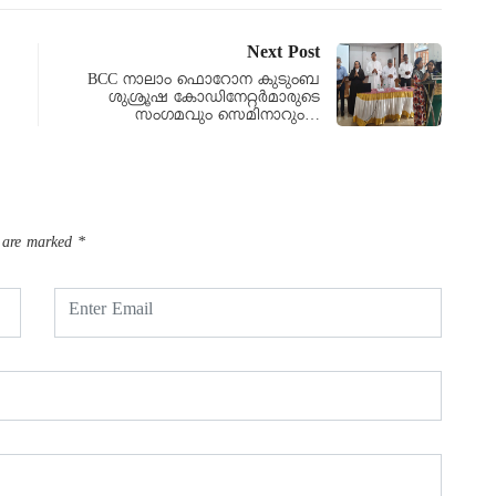
Next Post
BCC നാലാം ഫൊറോന കുടുംബ
ശുശ്രൂഷ കോഡിനേറ്റർമാരുടെ
സംഗമവും സെമിനാറും…
s are marked
*