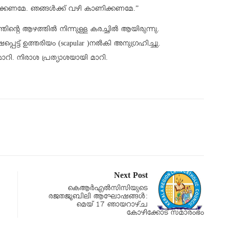
്കണമേ. ഞങ്ങൾക്ക് വഴി കാണിക്കണമേ.”
തിന്റെ ആഴത്തിൽ നിന്നുള്ള കരച്ചിൽ ആയിരുന്നു.
പെട്ട് ഉത്തരിയം (scapular )നൽകി അനുഗ്രഹിച്ചു.
ി. നിരാശ പ്രത്യാശയായി മാറി.
Next Post
കെആര്‍എല്‍സിസിയുടെ
രജതജൂബിലി ആഘോഷങ്ങള്‍:
മെയ് 17 ഞായറാഴ്ച
കോഴിക്കോട് സമാരംഭം