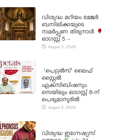
DAILY SAINTS
വിശുദ്ധ മറിയം മേജർ
ബസിലിക്കയുടെ
സമർപ്പണ തിരുനാൾ
ഓഗസ്റ്റ് 5 –
August 5, 2026
LATEST NEWS
‘പെറ്റൽസ്’ ലൈഫ്
സ്റ്റൈൽ
എക്സിബിഷനും
സെയിലും ഓഗസ്റ്റ് 8-ന്
പെരുമാനൂരിൽ
August 5, 2026
DAILY SAINTS
വിശുദ്ധ ഇഗ്നേഷ്യസ്