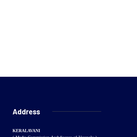
Address
KERALAVANI