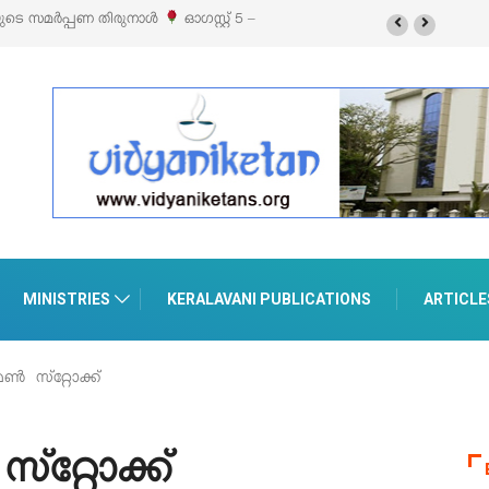
് 5 –
‘പെറ്റൽസ്’ ലൈഫ് സ്റ്റൈൽ എക്സിബിഷനും സെയിലും ഓഗസ്റ്റ് 8-ന്
പെരുമാനൂരിൽ
MINISTRIES
KERALAVANI PUBLICATIONS
ARTICLE
 സ്‌റ്റോക്ക്‌
റ്റോക്ക്‌