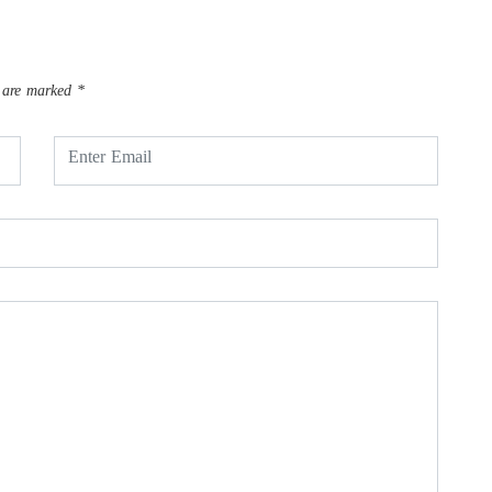
s are marked
*