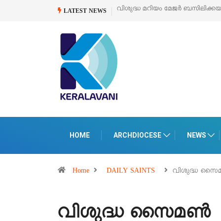
വിശുദ്ധ മറിയം മേജർ ബസിലിക്കയുടെ സമർപ്പണ തിരുനാൾ
ഓഗസ്റ്റ
LATEST NEWS
HOME
ARCHDIOCESE
NEWS
Home
DAILY SAINTS
വിശുദ്ധ സൈമൺ
വിശുദ്ധ സൈമൺ സ്‌