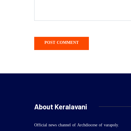
About Keralavani
Official news channel of Archdiocese of varapoly.