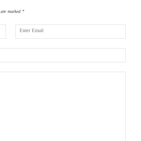
s are marked
*