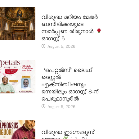
DAILY SAINTS
വിശുദ്ധ മറിയം മേജർ
ബസിലിക്കയുടെ
സമർപ്പണ തിരുനാൾ
ഓഗസ്റ്റ് 5 –
August 5, 2026
LATEST NEWS
‘പെറ്റൽസ്’ ലൈഫ്
സ്റ്റൈൽ
എക്സിബിഷനും
സെയിലും ഓഗസ്റ്റ് 8-ന്
പെരുമാനൂരിൽ
August 5, 2026
DAILY SAINTS
വിശുദ്ധ ഇഗ്നേഷ്യസ്