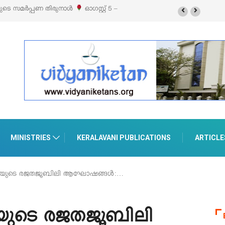
ബിഷനും സെയിലും ഓഗസ്റ്റ് 8-ന് പെരുമാനൂരിൽ
MINISTRIES
KERALAVANI PUBLICATIONS
ARTICLE
ിയുടെ രജതജൂബിലി ആഘോഷങ്ങള്‍:…
യുടെ രജതജൂബിലി