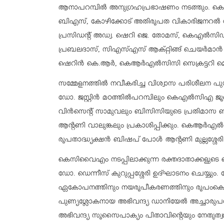
ആനാപറമ്പില്‍ അനുഗ്രഹപ്രഭാഷണം നടത്തും. കെആര്
ബിഎസ്, കോഴിക്കോട് അതിരൂപത വികാരിജനറല്‍ മോ.
പ്രസിഡന്റ് അഡ്വ. ഷെറി ജെ. തോമസ്, കെഎല്‍സിഡബ
പ്രബലദാസ്, സിഎസ്എസ് ആക്റ്റിങ്ങ് ചെയര്‍മാന്‍ ബ
ഷെറിന്‍ കെ.ആര്‍, കെആര്‍എല്‍സിസി സെക്രട്ടറി മെറ്
സമ്മേളനത്തില്‍ നവീകരിച്ച വിശ്വാസ പരിശീലന പു
ഡോ. ജസ്റ്റിന്‍ മഠത്തില്‍പറമ്പിലും കെഎല്‍സിഎ ജൂബ
വിന്‍സെന്റ് സാമുവലും ബിസിസിയുടെ പ്രതിമാസ ബ
ആന്റണി വാലുങ്കലും പ്രകാശിപ്പിക്കും. കെആര്‍എല
രൂപതാദ്ധ്യക്ഷന്‍ ബിഷപ് പോള്‍ ആന്റണി മുല്ലശ്ശേര
കെസിവൈഎം നടപ്പിലാക്കുന്ന രക്തദാതാക്കളുടെ നെറ
ഡോ. ഡെന്നീസ് കുറുപ്പശ്ശേരി ഉദ്ഘാടനം ചെയ്യും.
ഏകോപനത്തിനും നയരൂപീകരണത്തിനും രൂപംകൊണ്ട
പുണ്യശ്ലോകനായ അഭിവന്ദ്യ ഡാനിയേല്‍ അച്ചാരുപറമ്
അഭിവന്ദ്യ സൂസൈപാക്യം പിതാവിന്റെയും നേതൃത്വത