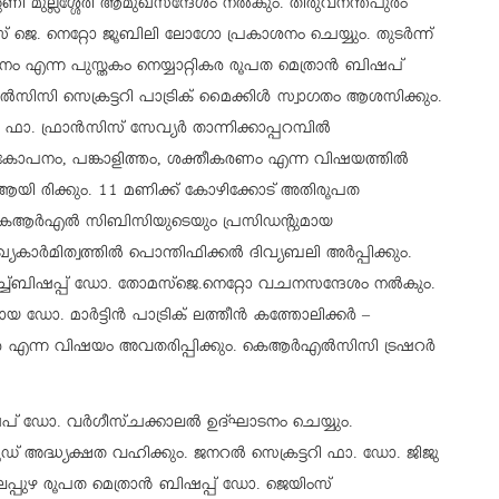
ി മുല്ലശ്ശേരി ആമുഖസന്ദേശം നല്‍കും. തിരുവനന്തപുരം
 ജെ. നെറ്റോ ജൂബിലി ലോഗോ പ്രകാശനം ചെയ്യും. തുടര്‍ന്ന്
നം എന്ന പുസ്തകം നെയ്യാറ്റികര രൂപത മെത്രാന്‍ ബിഷപ്
‍സിസി സെക്രട്ടറി പാട്രിക് മൈക്കിള്‍ സ്വാഗതം ആശസിക്കും.
ഫാ. ഫ്രാന്‍സിസ് സേവ്യര്‍ താന്നിക്കാപ്പറമ്പില്‍
കോപനം, പങ്കാളിത്തം, ശക്തീകരണം എന്ന വിഷയത്തില്‍
ആയി രിക്കും. 11 മണിക്ക് കോഴിക്കോട് അതിരൂപത
കെആര്‍എല്‍ സിബിസിയുടെയും പ്രസിഡന്റുമായ
ാര്‍മിത്വത്തില്‍ പൊന്തിഫിക്കല്‍ ദിവ്യബലി അര്‍പ്പിക്കും.
ച്ച്ബിഷപ്പ് ഡോ. തോമസ്‌ജെ.നെറ്റോ വചനസന്ദേശം നല്‍കും.
യ ഡോ. മാര്‍ട്ടിന്‍ പാട്രിക് ലത്തീന്‍ കത്തോലിക്കര്‍ –
ികള്‍ എന്ന വിഷയം അവതരിപ്പിക്കും. കെആര്‍എല്‍സിസി ട്രഷറര്‍
ിഷപ് ഡോ. വര്‍ഗീസ്ചക്കാലല്‍ ഉദ്ഘാടനം ചെയ്യും.
 അദ്ധ്യക്ഷത വഹിക്കും. ജനറല്‍ സെക്രട്ടറി ഫാ. ഡോ. ജിജു
്പുഴ രൂപത മെത്രാന്‍ ബിഷപ്പ് ഡോ. ജെയിംസ്