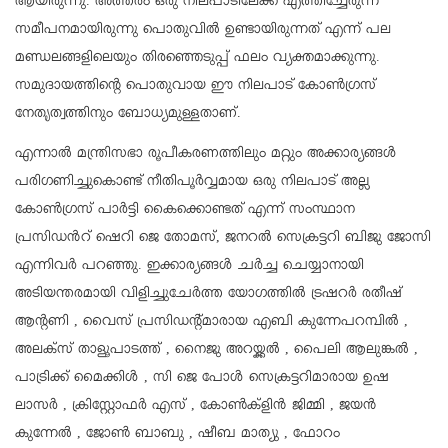
ആയിരുന്നു. അത്തരം ഒരു നിലപാടിലേക്ക് എത്തിച്ചേരുന്ന
സമീപനമായിരുന്നു പൊതുവിൽ ഉണ്ടായിരുന്നത് എന്ന് പല
മണ്ഡലങ്ങളിലെയും തിരഞ്ഞെടുപ്പ് ഫലം വ്യക്തമാക്കുന്നു.
സമുദായത്തിന്റെ പൊതുവായ ഈ നിലപാട് കോൺഗ്രസ്
നേതൃത്വത്തിനും ബോധ്യമുള്ളതാണ്.
എന്നാൽ മന്ത്രിസഭാ രൂപീകരണത്തിലും മറ്റും അക്കാര്യങ്ങൾ
പരിഗണിച്ചുകൊണ്ട് നീതിപൂർവ്വമായ ഒരു നിലപാട് അല്ല
കോൺഗ്രസ് പാർട്ടി കൈക്കൊണ്ടത് എന്ന് സംസ്ഥാന
പ്രസിഡൻറ് ഷെറി ജെ തോമസ്, ജനറൽ സെക്രട്ടറി ബിജു ജോസി
എന്നിവർ പറഞ്ഞു. ഇക്കാര്യങ്ങൾ ചർച്ച ചെയ്യാനായി
അടിയന്തരമായി വിളിച്ചുചേർത്ത യോഗത്തിൽ ട്രഷറർ രതീഷ്
ആന്റണി , വൈസ് പ്രസിഡന്റ്‌മാരായ എബി കുന്നേപറമ്പിൽ ,
അലക്സ്‌ താളൂപാടത്ത് , നൈജു അറയ്ക്കൽ , പൈലി ആലുങ്കൽ ,
പാട്രിക്ക് മൈക്കിൾ , സി ജെ പോൾ സെക്രട്ടറിമാരായ ഉഷ
ലാസർ , ക്രിസ്റ്റോഫർ എസ് , കോൺക്‌ളിൻ ജിമ്മി , ജയൻ
കുന്നേൽ , ജോൺ ബാബു , ഷീബ മാത്യു , ഫോറം