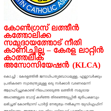
കോൺഗ്രസ് ലത്തീൻ
കത്തോലിക്ക
സമുദായത്തോട് നീതി
കാണിച്ചില്ല – കേരള ലാറ്റിൻ
കാത്തലിക്
അസോസിയേഷൻ (KLCA)
കൊച്ചി : കേരളത്തിൽ ജനാധിപത്യബോധമുള്ള, എല്ലാവർക്കും
പ്രതികരണ സ്വാതന്ത്ര്യമുള്ള ഒരു സർക്കാർ വരണമെന്ന്
ആഗ്രഹിച്ചുകൊണ്ട് നിലപാടെടുത്ത ലത്തീൻ സമുദായ
അംഗങ്ങളുടെ വോട്ട് കഴിഞ്ഞ തിരഞ്ഞെടുപ്പിൽ ഭൂരിപക്ഷവും
ലഭിച്ചത് കോൺഗ്രസ് പാർട്ടി നേതൃത്വം നൽകുന്ന യുഡിഎഫിന്