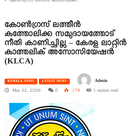
കോൺഗ്രസ് ലത്തീൻ കത്തോലിക്ക…
കോൺഗ്രസ് ലത്തീൻ
കത്തോലിക്ക സമുദായത്തോട്
നീതി കാണിച്ചില്ല – കേരള ലാറ്റിൻ
കാത്തലിക് അസോസിയേഷൻ
(KLCA)
Admin
KERALA NEWS
LATEST NEWS
May 22, 2026
0
179
1 minute read