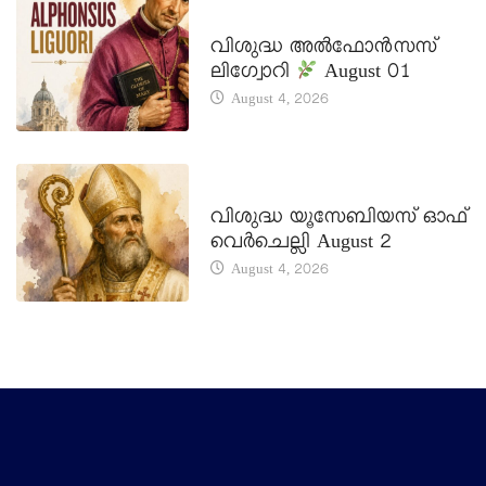
DAILY SAINTS
വിശുദ്ധ അൽഫോൻസസ്
ലിഗ്വോറി
August 01
August 4, 2026
DAILY SAINTS
വിശുദ്ധ യൂസേബിയസ് ഓഫ്
വെർചെല്ലി August 2
August 4, 2026