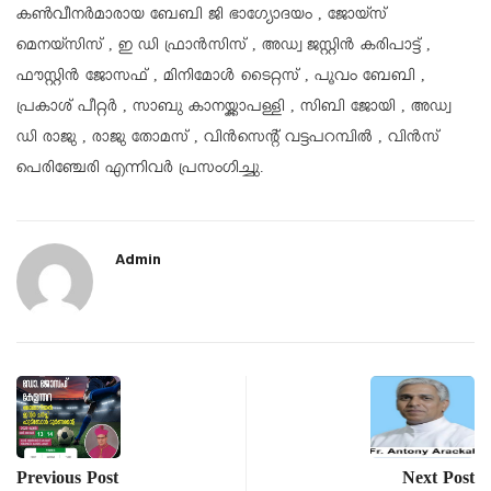
കൺവീനർമാരായ ബേബി ജി ഭാഗ്യോദയം , ജോയ്സ്
മെനയ്സിസ് , ഇ ഡി ഫ്രാൻസിസ് , അഡ്വ ജസ്റ്റിൻ കരിപാട്ട് ,
ഫൗസ്റ്റിൻ ജോസഫ് , മിനിമോൾ ടൈറ്റസ് , പൂവം ബേബി ,
പ്രകാശ് പീറ്റർ , സാബു കാനയ്ക്കാപള്ളി , സിബി ജോയി , അഡ്വ
ഡി രാജു , രാജു തോമസ് , വിൻസെന്റ് വട്ടപറമ്പിൽ , വിൻസ്
പെരിഞ്ചേരി എന്നിവർ പ്രസംഗിച്ചു.
Admin
Previous Post
Next Post