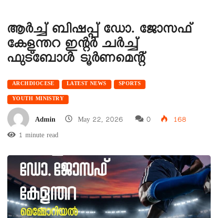
ആർച്ച് ബിഷപ്പ് ഡോ. ജോസഫ്
കേളന്തറ ഇൻ്റർ ചർച്ച്
ഫുട്ബോൾ ടൂർണമെന്റ്
ARCHDIOCESE
LATEST NEWS
SPORTS
YOUTH MINISTRY
Admin
May 22, 2026
0
168
1 minute read