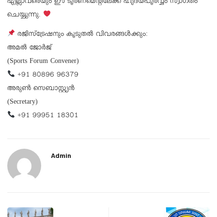
എല്ലാവരെയും ഈ ടൂർണമെന്റിലേക്ക് ഹൃദയപൂർവ്വം സ്വാഗതം
ചെയ്യുന്നു.
രജിസ്ട്രേഷനും കൂടുതൽ വിവരങ്ങൾക്കും:
അമൽ ജോർജ്
(Sports Forum Convener)
+91 80896 96379
അരുൺ സെബാസ്റ്റ്യൻ
(Secretary)
+91 99951 18301
Admin