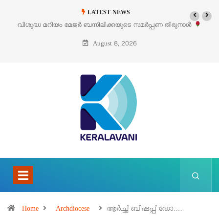
LATEST NEWS
പ്പണ തിരുനാൾ
‘പെറ്റൽസ്’ ലൈഫ് സ്റ്റൈൽ എക്സിബിഷനും സെയിലും 
പെരുമാനൂരിൽ
August 8, 2026
Home
Archdiocese
ആർച്ച് ബിഷപ്പ് ഡോ.…