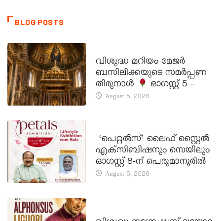
BLOG POSTS
DAILY SAINTS
വിശുദ്ധ മറിയം മേജർ
ബസിലിക്കയുടെ സമർപ്പണ
തിരുനാൾ
ഓഗസ്റ്റ് 5 –
August 5, 2026
LATEST NEWS
‘പെറ്റൽസ്’ ലൈഫ് സ്റ്റൈൽ
എക്സിബിഷനും സെയിലും
ഓഗസ്റ്റ് 8-ന് പെരുമാനൂരിൽ
August 5, 2026
DAILY SAINTS