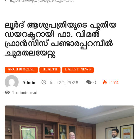
ലൂർദ് ആശുപത്രിയുടെ പുതിയ…
ലൂർദ് ആശുപത്രിയുടെ പുതിയ
ഡയറക്ടറായി ഫാ. വിമൽ
ഫ്രാൻസിസ് പണ്ടാരപ്പറമ്പിൽ
ചുമതലയേറ്റു
ARCHDIOCESE
HEALTH
LATEST NEWS
Admin
June 27, 2026
0
174
1 minute read