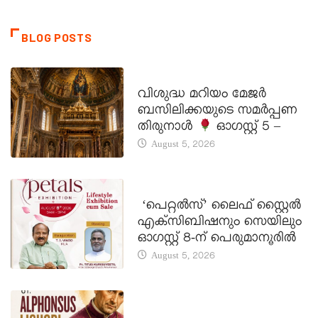
BLOG POSTS
DAILY SAINTS
വിശുദ്ധ മറിയം മേജർ
ബസിലിക്കയുടെ സമർപ്പണ
തിരുനാൾ
ഓഗസ്റ്റ് 5 –
August 5, 2026
LATEST NEWS
‘പെറ്റൽസ്’ ലൈഫ് സ്റ്റൈൽ
എക്സിബിഷനും സെയിലും
ഓഗസ്റ്റ് 8-ന് പെരുമാനൂരിൽ
August 5, 2026
DAILY SAINTS