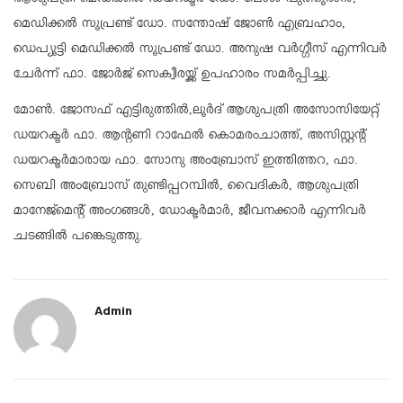
മെഡിക്കൽ സൂപ്രണ്ട് ഡോ. സന്തോഷ് ജോൺ എബ്രഹാം,
ഡെപ്യൂട്ടി മെഡിക്കൽ സൂപ്രണ്ട് ഡോ. അനുഷ വർഗ്ഗീസ് എന്നിവർ
ചേർന്ന് ഫാ. ജോർജ് സെക്വീരയ്ക്ക് ഉപഹാരം സമർപ്പിച്ചു.
മോൺ. ജോസഫ് എട്ടിരുത്തിൽ,ലൂർദ് ആശുപത്രി അസോസിയേറ്റ്
ഡയറക്ടർ ഫാ. ആന്റണി റാഫേൽ കൊമരംചാത്ത്, അസിസ്റ്റന്റ്
ഡയറക്ടർമാരായ ഫാ. സോനു അംബ്രോസ് ഇത്തിത്തറ, ഫാ.
സെബി അംബ്രോസ് തുണ്ടിപ്പറമ്പിൽ, വൈദികർ, ആശുപത്രി
മാനേജ്മെന്റ് അംഗങ്ങൾ, ഡോക്ടർമാർ, ജീവനക്കാർ എന്നിവർ
ചടങ്ങിൽ പങ്കെടുത്തു.
Admin