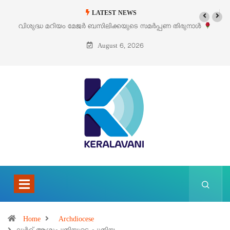
LATEST NEWS
ിരുനാൾ
‘പെറ്റൽസ്’ ലൈഫ് സ്റ്റൈൽ എക്സിബിഷനും സെയിലും ഓഗസ്റ്റ
പെരുമാനൂരിൽ
August 6, 2026
Home
Archdiocese