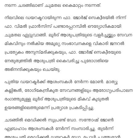
നടന്ന ചടങ്ങിലാണ് ചുമതല കൈമാറ്റം നടന്നത്.
നിലവിലെ ഡയറക്ടറായിരുന്ന ഫാ. ജോർജ് സെക്വീരയിൽ നിന്ന്
ഫാ. വിമൽ ഫ്രാൻസിസ് പണ്ടാരപ്പറമ്പിൽ ഔദ്യോഗികമായി
ചുമതല ഏറ്റുവാങ്ങി. ലൂർദ് ആശുപത്രിയുടെ വളർച്ചയ്ക്കും സേവന
മികവിനും നൽകിയ അമൂല്യ സംഭാവനകളെ വികാരി ജനറൽ
പ്രത്യേകം അനുസ്മരിക്കുകയും, ഫാ. ജോർജ് സെക്വീരയുടെ
നേതൃത്വത്തിൽ ആശുപത്രി കൈവരിച്ച പുരോഗതിയെ
അഭിനന്ദിക്കുകയും ചെയ്തു.
പുതിയ ഡയറക്ടർക്ക് ആശംസകൾ നേർന്ന മോൺ. മാത്യു
കല്ലിങ്കൽ, രോഗികേന്ദ്രീകൃത സേവനങ്ങളിലും ആരോഗ്യപരിപാലന
രംഗത്തുമുള്ള ലൂർദ് ആശുപത്രിയുടെ മികവ് കൂടുതൽ
ഉയരങ്ങളിലെത്തുമെന്ന് പ്രത്യാശ പ്രകടിപ്പിച്ചു.
ചടങ്ങിൽ മെഡിക്കൽ സൂപ്രണ്ട് ഡോ. സന്തോഷ് ജോൺ
എബ്രഹാം ആശംസകൾ നേർന്ന് സംസാരിച്ചു. തുടർന്ന്
ആശുപത്രി മെഡിക്കൽ ഡയറക്ടർ ഡോ. പോൾ പുത്തൂരാൻ,