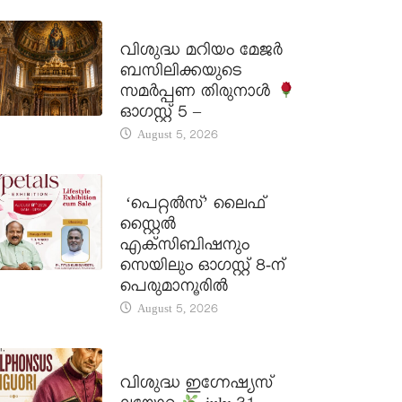
DAILY SAINTS
വിശുദ്ധ മറിയം മേജർ
ബസിലിക്കയുടെ
സമർപ്പണ തിരുനാൾ
ഓഗസ്റ്റ് 5 –
August 5, 2026
LATEST NEWS
‘പെറ്റൽസ്’ ലൈഫ്
സ്റ്റൈൽ
എക്സിബിഷനും
സെയിലും ഓഗസ്റ്റ് 8-ന്
പെരുമാനൂരിൽ
August 5, 2026
DAILY SAINTS
വിശുദ്ധ ഇഗ്നേഷ്യസ്