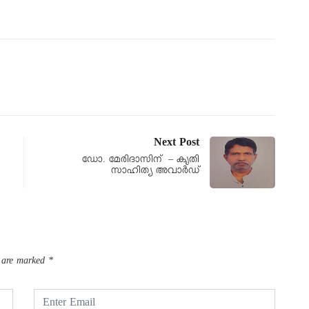
Next Post
ഡോ. മേരിദാസിന് – കൃതി
സാഹിത്യ അവാർഡ്
s are marked
*