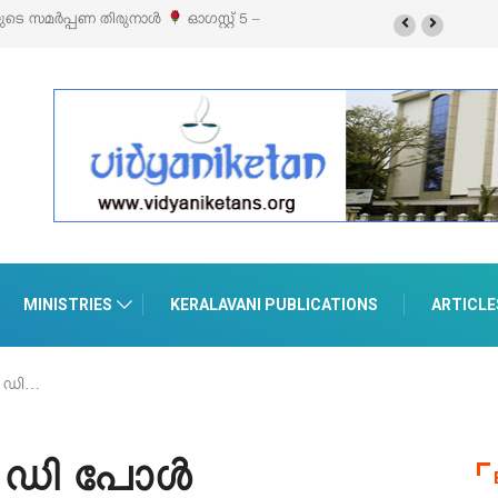
യുടെ സമർപ്പണ തിരുനാൾ
ഓഗസ്റ്റ് 5 –
MINISTRIES
KERALAVANI PUBLICATIONS
ARTICLE
 ഡി…
 ഡി പോൾ