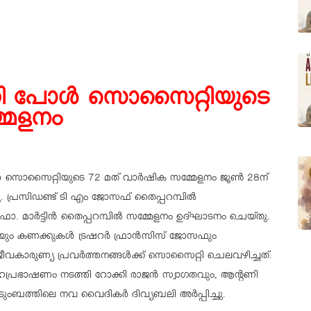
ി പോൾ സൊസൈറ്റിയുടെ
മേളനം
 സൊസൈറ്റിയുടെ 72 മത് വാർഷിക സമ്മേളനം ജൂൺ 28ന്
 പ്രസിഡണ്ട് ടി എം ജോസഫ് തൈപ്പറമ്പിൽ
ാ. മാർട്ടിൻ തൈപ്പറമ്പിൽ സമ്മേളനം ഉദ്ഘാടനം ചെയ്തു.
യയും കണക്കുകൾ ട്രഷറർ ഫ്രാൻസിസ് ജോസഫും
ീവകാരുണ്യ പ്രവർത്തനങ്ങൾക്ക് സൊസൈറ്റി ചെലവഴിച്ചത്.
്രഹപ്രഭാഷണം നടത്തി റോക്കി രാജൻ സ്വാഗതവും, ആന്റണി
ടുംബത്തിലെ നവ വൈദികർ ദിവ്യബലി അർപ്പിച്ചു.