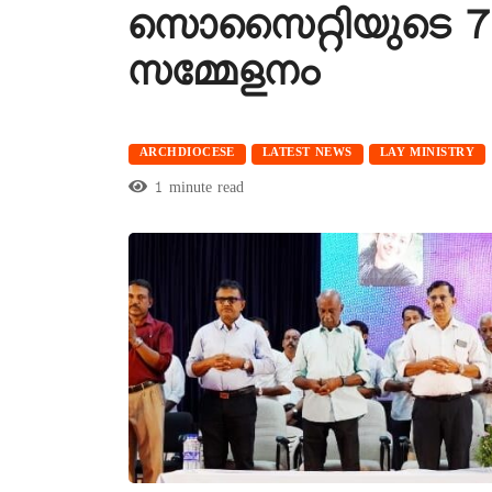
സൊസൈറ്റിയുടെ 7
സമ്മേളനം
ARCHDIOCESE
LATEST NEWS
LAY MINISTRY
1 minute read