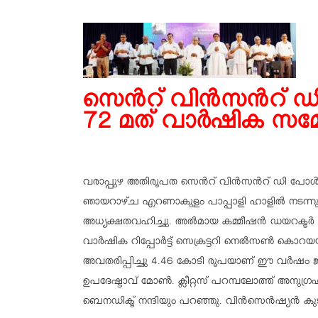
സെൻറ് വിൻസൻറ് ഡ
72 മത് വാർഷിക സമ്
വരാപ്പുഴ അതിരൂപത സെൻറ് വിൻസൻറ് ഡി പോൾ
ഞായറാഴ്ച എറണാകുളം പാപ്പാളി ഹാളിൽ നടന്നു.
അധ്യക്ഷതവഹിച്ചു. അൽമായ കമ്മീഷൻ ഡയറക്ടർ ഫ
വാർഷിക റിപ്പോർട്ട് സെക്രട്ടറി നെൽസൺ കൊറ
അവതരിപ്പിച്ചു 4.46 കോടി രൂപയാണ് ഈ വർഷം ജ
ഉപദേഷ്ടാവ് മോൺ. ക്ലീറ്റസ് പറമ്പലോത്ത് അനുഗ
ബെനഡിക്ട് നന്ദിയും പറഞ്ഞു. വിൻസെൻഷ്യൻ കു