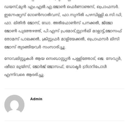
ഡയസ്,മുൻ എം.എൽ.എ.ജോൺ ഫെർണാണ്ടസ്, പ്രൊഫസർ.
ഇഗ്നേഷ്യസ് ഗോൺസാൽവസ്, ഫാ.സുനിൽ പഴമ്പിള്ളി.ഒ.സി.ഡി,
ഫാ. ലിതിൻ ജോസ്, ഡോ. അൽഫോൺസ് പനക്കൽ, ജിജോ
ജോൺ പുത്തേഴത്ത്, പി.എസ് പ്രമോദ്,സ്റ്റാൻലി മാളാട്ട്,ജോസഫ്
തോമസ് പാലക്കൽ, ക്രിസ്റ്റഫർ മാളിയേക്കൽ, പ്രൊഫസർ ലിസി
ജോസ് തുടങ്ങിയവർ സംസാരിച്ചു.
നോവലിസ്റ്റുകൾ ആയ സെബാസ്റ്റ്യൻ പള്ളിത്തോട്, ജെ. സേവ്യർ,
ഷീലാ ലൂയിസ്, ജോർജ് ജോസഫ്, ഡോക്ടർ ഗ്രിഗറിപോൾ
എന്നിവരെ ആദരിച്ചു.
Admin