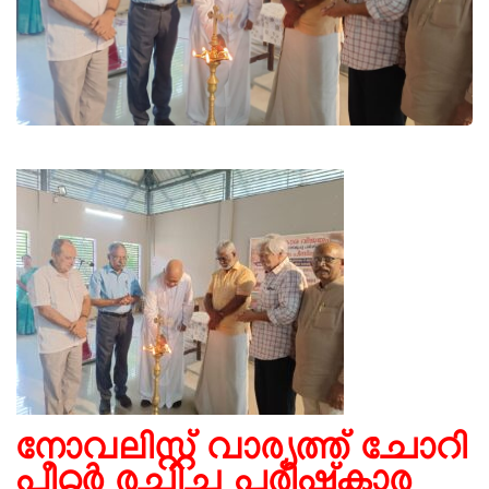
നോവലിസ്റ്റ് വാര്യത്ത് ചോറി
പീറ്റര്‍ രചിച്ച പരിഷ്‌കാര