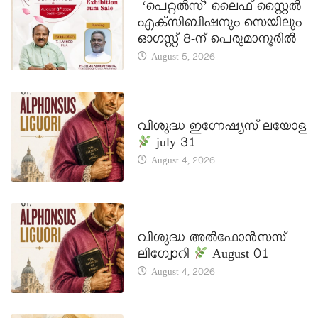
‘പെറ്റൽസ്’ ലൈഫ് സ്റ്റൈൽ
എക്സിബിഷനും സെയിലും
ഓഗസ്റ്റ് 8-ന് പെരുമാനൂരിൽ
August 5, 2026
DAILY SAINTS
വിശുദ്ധ ഇഗ്നേഷ്യസ് ലയോള
july 31
August 4, 2026
DAILY SAINTS
വിശുദ്ധ അൽഫോൻസസ്
ലിഗ്വോറി
August 01
August 4, 2026