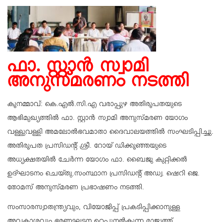
ഫാ. സ്റ്റാൻ സ്വാമി
അനുസ്മരണം നടത്തി
കൂനമ്മാവ്: കെ.എൽ.സി.എ വരാപ്പുഴ അതിരൂപതയുടെ
ആഭിമുഖ്യത്തിൽ ഫാ. സ്റ്റാൻ സ്വാമി അനുസ്മരണ യോഗം
വള്ളുവള്ളി അമലോൽഭവമാതാ ദൈവാലയത്തിൽ സംഘടിപ്പിച്ചു.
അതിരൂപത പ്രസിഡന്റ് ശ്രീ. റോയ് ഡിക്കൂഞ്ഞയുടെ
അധ്യക്ഷതയിൽ ചേർന്ന യോഗം ഫാ. ബൈജു കുറ്റിക്കൽ
ഉദ്ഘാടനം ചെയ്തു.സംസ്ഥാന പ്രസിഡന്റ് അഡ്വ. ഷെറി ജെ.
തോമസ് അനുസ്മരണ പ്രഭാഷണം നടത്തി.
സംസാരസ്വാതന്ത്ര്യവും, വിയോജിപ്പ് പ്രകടിപ്പിക്കാനുള്ള
അവകാശവും ഭരണഘടന ഉറപ്പുനൽകുന്ന രാജ്യത്ത്,