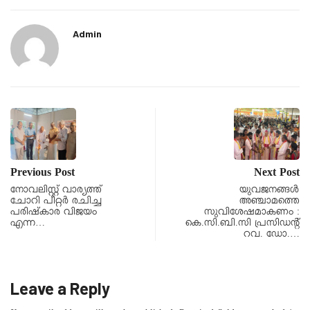
Admin
Previous Post
Next Post
നോവലിസ്റ്റ് വാര്യത്ത്
യുവജനങ്ങൾ
ചോറി പീറ്റര്‍ രചിച്ച
അഞ്ചാമത്തെ
പരിഷ്‌കാര വിജയം
സുവിശേഷമാകണം :
എന്ന…
കെ.സി.ബി.സി പ്രസിഡന്റ്‌
റവ. ഡോ.…
Leave a Reply