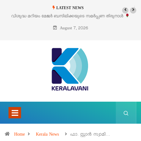
LATEST NEWS
 സമർപ്പണ തിരുനാൾ
‘പെറ്റൽസ്’ ലൈഫ് സ്റ്റൈൽ എക്സിബിഷനും സെയി
പെരുമാനൂരിൽ
August 7, 2026
Home
Kerala News
ഫാ. സ്റ്റാൻ സ്വാമി…