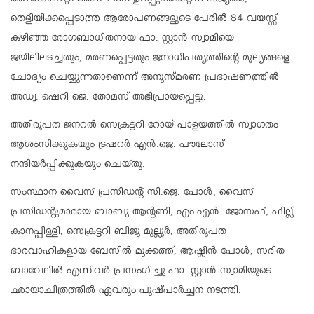
തെളിയിക്കപ്പെടാത്ത ആരോപണങ്ങളുടെ പേരിൽ 84 വയസ്സ്
കഴിഞ്ഞ രോഗബാധിതനായ ഫാ. സ്റ്റാൻ സ്വാമിയെ
ജയിലിലടച്ചതും, മരണപ്പെട്ടതും ജനാധിപത്യത്തിന്റെ മൂല്യങ്ങളെ
ചോദ്യം ചെയ്യുന്നതാണെന്ന് അനുസ്മരണ പ്രഭാഷണത്തിൽ
അഡ്വ. ഷെറി ജെ. തോമസ് അഭിപ്രായപ്പെട്ടു.
അതിരൂപത ജനറൽ സെക്രട്ടറി റോയ് പാളയത്തിൽ സ്വാഗതം
ആശംസിക്കുകയും ട്രഷറർ എൻ.ജെ. പൗലോസ്
നന്ദിയർപ്പിക്കുകയും ചെയ്തു.
സംസ്ഥാന വൈസ് പ്രസിഡന്റ് സി.ജെ. പോൾ, വൈസ്
പ്രസിഡന്റുമാരായ ബാബു ആന്റണി, എം.എൻ. ജോസഫ്, ഫില്ലി
കാനപ്പിള്ളി, സെക്രട്ടറി ബിജു മുല്ലൂർ, അതിരൂപത
ഭാരവാഹികളായ ബേസിൽ മുക്കത്ത്, ആഷ്ലിൻ പോൾ, സരിത
ബാവേലിൽ എന്നിവർ പ്രസംഗിച്ചു.ഫാ. സ്റ്റാൻ സ്വാമിയുടെ
ഛായാചിത്രത്തിൽ ഏവരും പുഷ്പാർച്ചന നടത്തി.