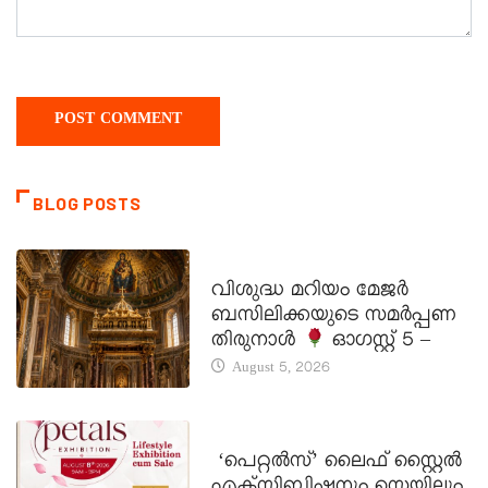
BLOG POSTS
DAILY SAINTS
വിശുദ്ധ മറിയം മേജർ
ബസിലിക്കയുടെ സമർപ്പണ
തിരുനാൾ
ഓഗസ്റ്റ് 5 –
August 5, 2026
LATEST NEWS
‘പെറ്റൽസ്’ ലൈഫ് സ്റ്റൈൽ