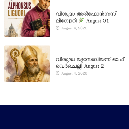
DAILY SAINTS
വിശുദ്ധ അൽഫോൻസസ്
ലിഗ്വോറി
August 01
August 4, 2026
DAILY SAINTS
വിശുദ്ധ യൂസേബിയസ് ഓഫ്
വെർചെല്ലി August 2
August 4, 2026