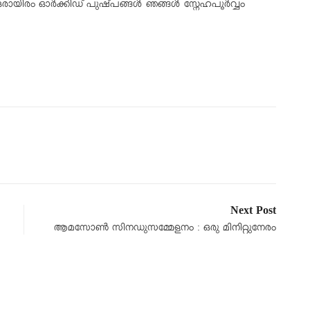
ായിരം ഓർക്കിഡ് പുഷ്പങ്ങൾ ഞങ്ങൾ സ്നേഹപൂർവ്വം
Next Post
ആമസോണ്‍ സിനഡുസമ്മേളനം : ഒരു മിനിറ്റുനേരം