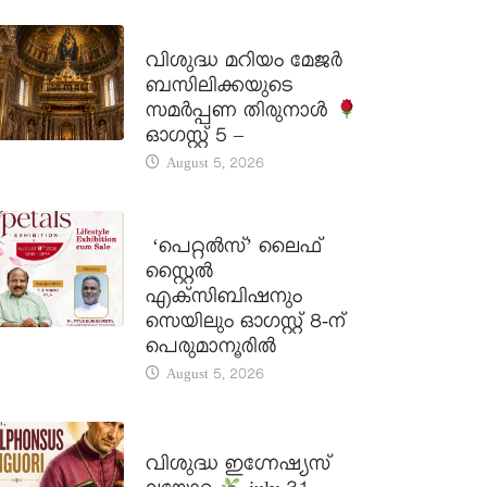
DAILY SAINTS
വിശുദ്ധ മറിയം മേജർ
ബസിലിക്കയുടെ
സമർപ്പണ തിരുനാൾ
ഓഗസ്റ്റ് 5 –
August 5, 2026
LATEST NEWS
‘പെറ്റൽസ്’ ലൈഫ്
സ്റ്റൈൽ
എക്സിബിഷനും
സെയിലും ഓഗസ്റ്റ് 8-ന്
പെരുമാനൂരിൽ
August 5, 2026
DAILY SAINTS
വിശുദ്ധ ഇഗ്നേഷ്യസ്