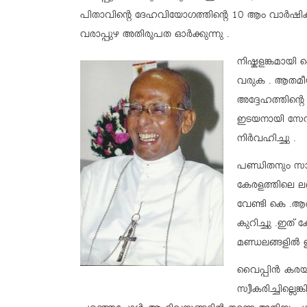
പിതാവിന്റെ ദേഹവിയോഗത്തിന്റെ 10 ആം വാർഷികമ
വരാപ്പുഴ അതിരൂപത ഓർക്കുന്നു .
നിഷ്കളങ്കമായി 
വരുക . ആതമീയ
അദ്ദേഹത്തിന്റ
ഇടയനായി സേവ
നിർവഹിച്ചു .
പണ്ഡിതനും സാത
കേരളത്തിലെ ലത
വേണ്ടി കെ .ആ
കുറിച്ചു .ഇത്
മണ്ഡലങ്ങളിൽ ഇ
വൈപ്പിൻ കരയി
സ്വീകരിച്ചില്ല