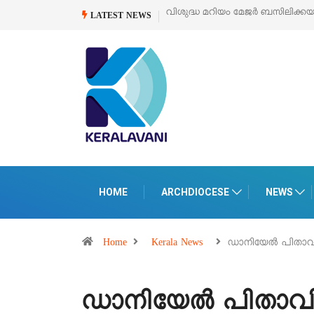
ം മേജർ ബസിലിക്കയുടെ സമർപ്പണ തിരുനാൾ
ഓഗസ്റ്റ് 5 –
‘പെറ്റൽസ്’ ലൈ
LATEST NEWS
പെരുമാനൂരിൽ
HOME
ARCHDIOCESE
NEWS
Home
Kerala News
ഡാനിയേൽ പിതാവ
ഡാനിയേൽ പിതാവി