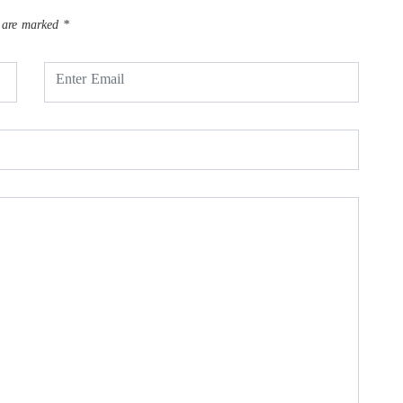
s are marked
*