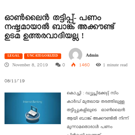
ഓൺലൈൻ തട്ടിപ്പ്- പണം
നഷ്ടമായാൽ ബാങ്ക് അക്കൗണ്ട്
ഉടമ ഉത്തരവാദിയല്ല !
Admin
LEGAL
UNCATEGORIZED
November 8, 2019
0
1460
1 minute read
08/11/’19
കൊച്ചി : ഡ്യൂപ്ലിക്കേറ്റ് സിം
കാർഡ് മുതലായ തരത്തിലുള്ള
തട്ടിപ്പുകളിലൂടെ ഓൺലൈൻ
ആയി ബാങ്ക് അക്കൗണ്ടിൽ നിന്ന്
മൂന്നാമതൊരാൾ പണം