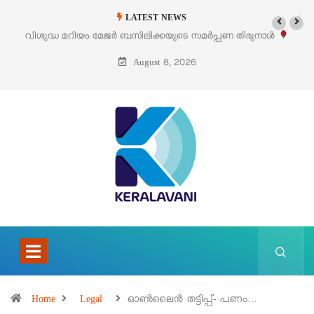
LATEST NEWS
വിശുദ്ധ മറിയം മേജർ ബസിലിക്കയുടെ സമർപ്പണ തിരുനാൾ
‘പെ
ഓഗസ്റ്റ് 5 –
August 8, 2026
Home
Legal
ഓൺലൈൻ തട്ടിപ്പ്- പണം…