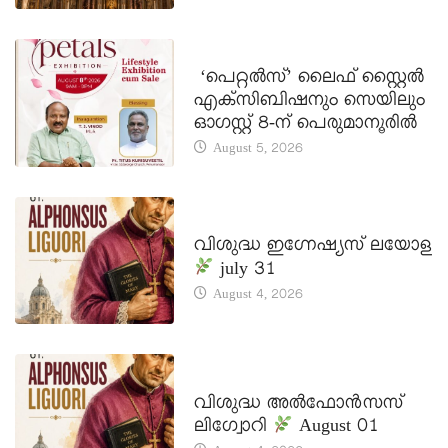
LATEST NEWS
‘പെറ്റൽസ്’ ലൈഫ് സ്റ്റൈൽ
എക്സിബിഷനും സെയിലും
ഓഗസ്റ്റ് 8-ന് പെരുമാനൂരിൽ
August 5, 2026
DAILY SAINTS
വിശുദ്ധ ഇഗ്നേഷ്യസ് ലയോള
july 31
August 4, 2026
DAILY SAINTS
വിശുദ്ധ അൽഫോൻസസ്
ലിഗ്വോറി
August 01