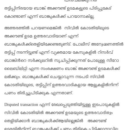
പിൻവലിക്കുന്നത്
തട്ടിപ്പിനിരയായ ബാങ്ക് അക്കൗണ്ട് ഉടമകളുടെ പിടിപ്പുകേട്
കൊണ്ടാണ് എന്ന് ബാങ്കുകൾക്ക് പറയാനാകില്ല.
അത്തരത്തിൽ പറയണമെങ്കിൽ സിവിൽ കോടതിയിലൂടെ
അക്കൗണ്ട് ഉടമ ഉത്തരവാദിയാണ് എന്ന്
ബാങ്കുകൾക്ക്തെളിയിക്കേണ്ടതുണ്
ട്. പോലീസ് അന്വേഷണത്തിൽ
തട്ടിപ്പ് നടന്നിട്ടുണ്ട് എന്ന് വ്യക്തമായ കേസുകളിൽ റിസർവ്
ബാങ്കിൻറെ സർക്കുലറിൽ സൂചിപ്പിക്കുന്നത് പോലുള്ള സീറോ
ലൈബിലിറ്റി എന്ന സംരക്ഷണം ബാങ്ക് അക്കൗണ്ട് ഉടമകൾക്ക്
ലഭിക്കും. ബാങ്കുകൾക്ക് ചെയ്യാവുന്ന നടപടി സിവിൽ
കോടതിയിലൂടെ, തട്ടിപ്പിന് ഉത്തരവാദികളായ ആളുകളിൽനിന്ന്
പണം തിരിച്ചുപിടിക്കുക എന്നതാണ്.
Disputed transaction എന്ന് രേഖപ്പെടുത്തിയിട്ടുള്ള ഇടപാടുകളിൽ
സിവിൽ കോടതിയിൽ അക്കൗണ്ട് ഉടമയുടെ ഉത്തരവാദിത്വം
തെളിയിക്കാൻ ബാങ്കുകൾക്ക്ആയില്ലെങ്കിൽ അക്കൗണ്ട്
ഉടമയിൽനിന്ന് ബാങ്കുകൾക്ക് പണം തിരികെ പിടിക്കാനാവില്ല