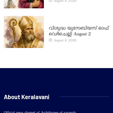
August 4, 2026
DAILY SAINTS
വിശുദ്ധ യൂസേബിയസ് ഓഫ്
വെർചെല്ലി August 2
August 4, 2026
About Keralavani