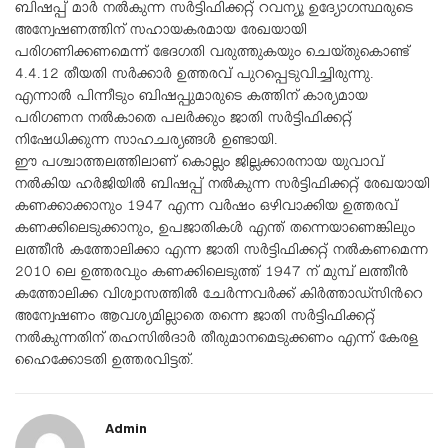
ബിഷപ്പ് മാർ നൽകുന്ന സർട്ടിഫിക്കറ്റ് റവന്യൂ ഉദ്യോഗസ്ഥരുടെ
അന്വേഷണത്തിന് സഹായകരമായ രേഖയായി
പരിഗണിക്കണമെന്ന്
ഭേദഗതി വരുത്തുകയും ചെയ്തുകൊണ്ട്
4.4.12 തീയതി സർക്കാർ ഉത്തരവ് പുറപ്പെടുവിച്ചിരുന്നു.
എന്നാൽ പിന്നീടും ബിഷപ്പുമാരുടെ കത്തിന് കാര്യമായ
പരിഗണന നൽകാതെ പലർക്കും ജാതി സർട്ടിഫിക്കറ്റ്
നിഷേധിക്കുന്ന സാഹചര്യങ്ങൾ ഉണ്ടായി.
ഈ പശ്ചാത്തലത്തിലാണ് കൊല്ലം ജില്ലക്കാരനായ യുവാവ്
നൽകിയ ഹർജിയിൽ ബിഷപ്പ് നൽകുന്ന സർട്ടിഫിക്കറ്റ് രേഖയായി
കണക്കാക്കാനും 1947 എന്ന വർഷം ഒഴിവാക്കിയ ഉത്തരവ്
കണക്കിലെടുക്കാനും, ഉപജാതികൾ എന്ത് തന്നെയാണെങ്കിലും
ലത്തീൻ കത്തോലിക്കാ എന്ന ജാതി സർട്ടിഫിക്കറ്റ് നൽകണമെന്ന
2010 ലെ ഉത്തരവും കണക്കിലെടുത്ത് 1947 ന് മുമ്പ് ലത്തീൻ
കത്തോലിക്ക വിശ്വാസത്തിൽ ചേർന്നവർക്ക് കിർത്താഡ്സിൻറെ
അന്വേഷണം ആവശ്യമില്ലാതെ തന്നെ
ജാതി സർട്ടിഫിക്കറ്റ്
നൽകുന്നതിന് തഹസിൽദാർ തീരുമാനമെടുക്കണം എന്ന് കേരള
ഹൈക്കോടതി ഉത്തരവിട്ടത്.
Admin