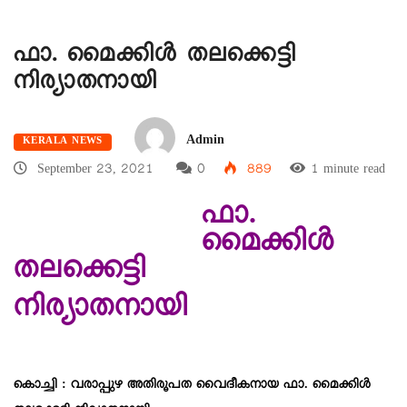
ഫാ. മൈക്കിൾ തലക്കെട്ടി
നിര്യാതനായി
Admin
KERALA NEWS
September 23, 2021
0
889
1 minute read
ഫാ.
മൈക്കിൾ
തലക്കെട്ടി
നിര്യാതനായി
കൊച്ചി : വരാപ്പുഴ അതിരൂപത വൈദീകനായ ഫാ. മൈക്കിൾ