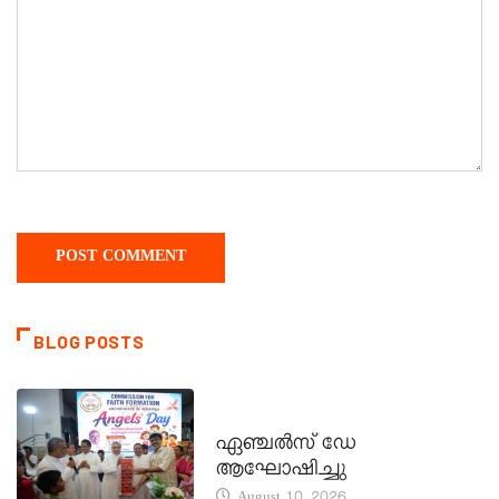
BLOG POSTS
CATECHISM - VERAPOLY
ഏഞ്ചൽസ് ഡേ
ആഘോഷിച്ചു