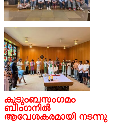
കുടുംബസംഗമം
ബിംഗനിൽ
ആവേശകരമായി നടന്നു