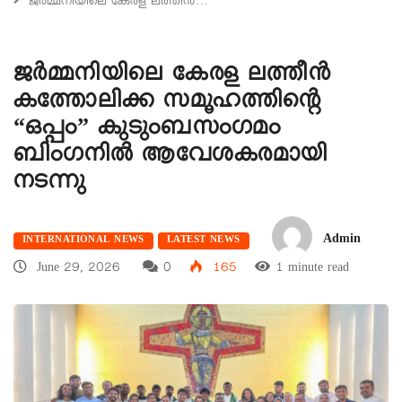
ജർമ്മനിയിലെ കേരള ലത്തീൻ…
ജർമ്മനിയിലെ കേരള ലത്തീൻ
കത്തോലിക്ക സമൂഹത്തിന്റെ
“ഒപ്പം” കുടുംബസംഗമം
ബിംഗനിൽ ആവേശകരമായി
നടന്നു
Admin
INTERNATIONAL NEWS
LATEST NEWS
June 29, 2026
0
165
1 minute read