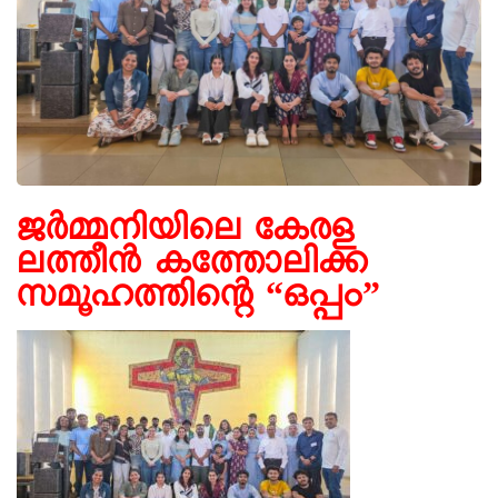
ജർമ്മനിയിലെ കേരള
ലത്തീൻ കത്തോലിക്ക
സമൂഹത്തിന്റെ “ഒപ്പം”