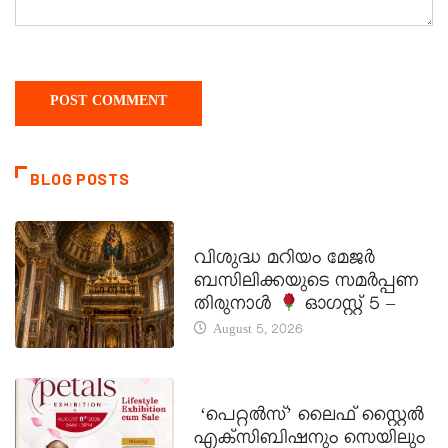
BLOG POSTS
DAILY SAINTS
വിശുദ്ധ മറിയം മേജർ
ബസിലിക്കയുടെ സമർപ്പണ
തിരുനാൾ
ഓഗസ്റ്റ് 5 –
August 5, 2026
LATEST NEWS
‘പെറ്റൽസ്’ ലൈഫ് സ്റ്റൈൽ
എക്സിബിഷനും സെയിലും