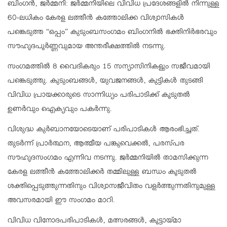
ബിംഗൻ, ജർമ്മനി: ജർമ്മനിയിലെ വിവിധ പ്രദേശങ്ങളിൽ നിന്നുള്ള
60-ലധികം കേരള ലത്തീൻ കത്തോലിക്ക വിശ്വാസികൾ
പങ്കെടുത്ത “ഒപ്പം” കുടുംബസംഗമം ബിംഗനിൽ ഭക്തിനിർഭരവും
സൗഹൃദപൂർണ്ണവുമായ അന്തരീക്ഷത്തിൽ നടന്നു.
സംഗമത്തിൽ 8 വൈദികരും 15 സന്യാസിനികളും സജീവമായി
പങ്കെടുത്തു. കുടുംബങ്ങൾ, യുവജനങ്ങൾ, കുട്ടികൾ തുടങ്ങി
വിവിധ പ്രായക്കാരുടെ സാന്നിധ്യം പരിപാടിക്ക് കൂടുതൽ
ഉണർവും ഐക്യവും പകർന്നു.
വിശുദ്ധ കുർബാനയോടെയാണ് പരിപാടികൾ ആരംഭിച്ചത്.
തുടർന്ന് പ്രാർത്ഥന, ആത്മീയ പങ്കുവെക്കൽ, പരസ്പര
സൗഹൃദസംഗമം എന്നിവ നടന്നു. ജർമ്മനിയിൽ താമസിക്കുന്ന
കേരള ലത്തീൻ കത്തോലിക്കർ തമ്മിലുള്ള ബന്ധം കൂടുതൽ
ശക്തിപ്പെടുത്തുന്നതിനും വിശ്വാസജീവിതം വളർത്തുന്നതിനുമുള്ള
അവസരമായി ഈ സംഗമം മാറി.
വിവിധ വിനോദപരിപാടികൾ, മത്സരങ്ങൾ, കൂട്ടായ്മാ