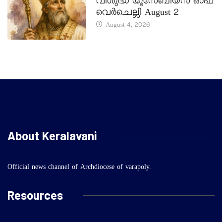
വിശുദ്ധ യൂസേബിയസ് ഓഫ്
വെർചെല്ലി August 2
August 4, 2026
About Keralavani
Official news channel of Archdiocese of varapoly.
Resources